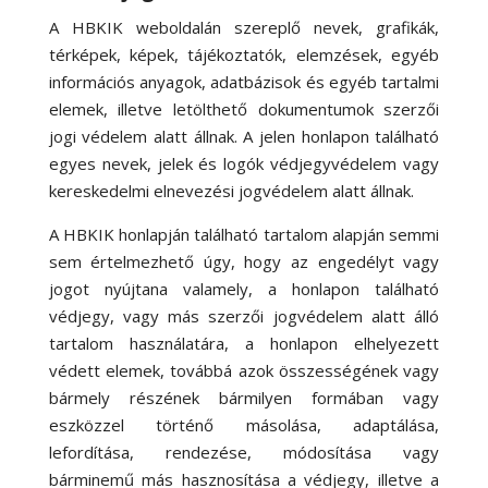
A HBKIK weboldalán szereplő nevek, grafikák,
térképek, képek, tájékoztatók, elemzések, egyéb
információs anyagok, adatbázisok és egyéb tartalmi
elemek, illetve letölthető dokumentumok szerzői
jogi védelem alatt állnak. A jelen honlapon található
egyes nevek, jelek és logók védjegyvédelem vagy
kereskedelmi elnevezési jogvédelem alatt állnak.
A HBKIK honlapján található tartalom alapján semmi
sem értelmezhető úgy, hogy az engedélyt vagy
jogot nyújtana valamely, a honlapon található
védjegy, vagy más szerzői jogvédelem alatt álló
tartalom használatára, a honlapon elhelyezett
védett elemek, továbbá azok összességének vagy
bármely részének bármilyen formában vagy
eszközzel történő másolása, adaptálása,
lefordítása, rendezése, módosítása vagy
bárminemű más hasznosítása a védjegy, illetve a