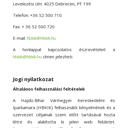
Levelezési cím: 4025 Debrecen, Pf. 199
Telefon: +36 52 500 710
Fax: + 36 52 500 720
E-mail:
hbkik@hbkik.hu
A honlappal kapcsolatos észrevételeit a
hbkik@hbkik.hu
címen jelezheti.
Jogi nyilatkozat
Általános felhasználási feltételek
A Hajdú-Bihar Vármegyei Kereskedelmi és
Iparkamara (HBKIK) felhasználói kényelmének és a
szervezet céljainak szem előtt tartásával hozta
létre és alakította ki jelen web felületet.