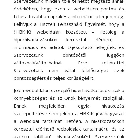
Szervezetünk minden tőle telhetőt megtesz annak
érdekében, hogy ezen a weboldalon pontos és
teljes, továbbá naprakész információ jelenjen meg.
Felhívjuk a Tisztelt Felhasználó figyelmét, hogy a
(HBKIK) weboldalán közzétett – illetőleg a
hiperhivatkozásokon keresztül elérhető –
információk és adatok tájékoztató jellegűek, és
Szervezetünk döntésétől függően
változnak/változhatnak. Erre tekintettel
Szervezetünk nem vállal felelősséget azok
pontosságáért és teljes körűségéért.
Jelen weboldalon szereplő hiperhivatkozások csak a
könnyebbséget és az Önök kényelmét szolgálják.
Ennek megfelelően egyik hivatkozás
szerepeltetése sem jelenti a HBKIK jóváhagyását
a weboldal tartalmát illetően. A hivatkozásokon
keresztül elérhető weboldalak tartalmáért, és az
azokon található hivatkozásokért Szervezetünk