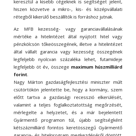
keresztül a kisebb cégeknek is segítséget jelent,
hiszen közvetve a mikro-, kis- és középvállalati
rétegből kikerülő beszállítók is forráshoz jutnak.
Az MFB kezesség- vagy garanciavállalásának
mértéke a hitelintézet által nyújtott hitel vagy
pénzkölcsön tőkeösszegének, illetve a hitelintézet
által vállalt garancia vagy kezesség összegének
legfeljebb nyolcvan százaléka lehet, futamideje
legfeljebb öt év, összege
maximum húszmilliárd
forint
.
Nagy Márton gazdaságfejlesztési miniszter múlt
csütörtökön jelentette be, hogy a kormány, szem
előtt tartva a gazdasági recesszió elkerülését,
valamint a teljes foglalkoztatottság megőrzését,
mérlegelte a helyzetet, és a már bejelentett
Gyármentő programon túl, újabb segítségként
kétszázmilliárd forintos keretösszegű Gyármentő
garancia- és hitelprogram megkezdéséről döntött.