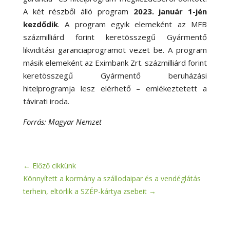
A két részből álló program
2023. január 1-jén
kezdődik
. A program egyik elemeként az MFB
százmilliárd forint keretösszegű Gyármentő
likviditási garanciaprogramot vezet be. A program
másik elemeként az Eximbank Zrt. százmilliárd forint
keretösszegű Gyármentő beruházási
hitelprogramja lesz elérhető – emlékeztetett a
távirati iroda.
Forrás: Magyar Nemzet
←
Előző cikkünk
Könnyített a kormány a szállodaipar és a vendéglátás
terhein, eltörlik a SZÉP-kártya zsebeit
→