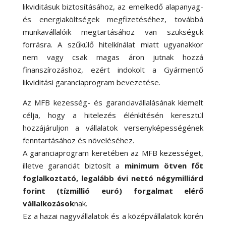
likviditásuk biztosításához, az emelkedő alapanyag-
és energiaköltségek megfizetéséhez, továbbá
munkavállalóik megtartásához van szükségük
forrásra. A szűkülő hitelkínálat miatt ugyanakkor
nem vagy csak magas áron jutnak hozzá
finanszírozáshoz, ezért indokolt a Gyármentő
likviditási garanciaprogram bevezetése.
Az MFB kezesség- és garanciavállalásának kiemelt
célja, hogy a hitelezés élénkítésén keresztül
hozzájáruljon a vállalatok versenyképességének
fenntartásához és növeléséhez.
A garanciaprogram keretében az MFB kezességet,
illetve garanciát biztosít a
minimum ötven főt
foglalkoztató, legalább évi nettó négymilliárd
forint (tízmillió euró) forgalmat elérő
vállalkozások
nak.
Ez a hazai nagyvállalatok és a középvállalatok körén