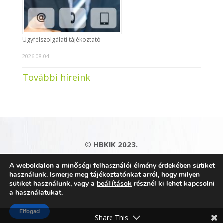
Ügyfélszolgálati tájékoztató
2026.08.04.
További híreink
© HBKIK 2023.
Adatkezelési tájékoztató
|
Impresszum
|
A weboldalon a minőségi felhasználói élmény érdekében sütiket
Kapcsolat
|
Honlaptérkép
használunk. Ismerje meg tájékoztatónkat arról, hogy milyen
sütiket használunk, vagy a
beállítások
résznél ki lehet kapcsolni
a használatukat.
Elfogad
Share This