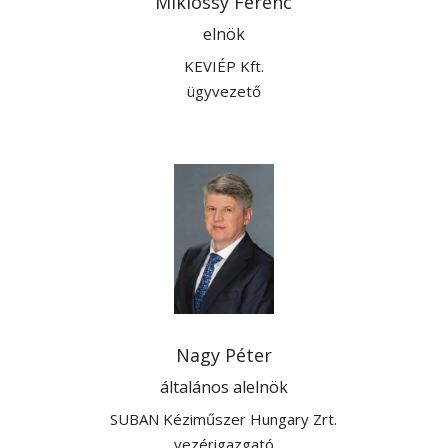
Miklóssy Ferenc
elnök
KEVIÉP Kft.
ügyvezető
Nagy Péter
általános alelnök
SUBAN Kéziműszer Hungary Zrt.
vezérigazgató