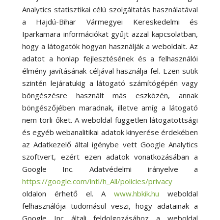
Analytics statisztikai célú szolgáltatás használatával
a Hajdú-Bihar Vármegyei Kereskedelmi és
Iparkamara információkat gyűjt azzal kapcsolatban,
hogy a látogatók hogyan használják a weboldalt. Az
adatot a honlap fejlesztésének és a felhasználói
élmény javításának céljával használja fel. Ezen sütik
szintén lejáratukig a látogató számítógépén vagy
böngészésre használt más eszközén, annak
böngészőjében maradnak, illetve amíg a látogató
nem törli őket. A weboldal független látogatottsági
és egyéb webanalitikai adatok kinyerése érdekében
az Adatkezelő által igénybe vett Google Analytics
szoftvert, ezért ezen adatok vonatkozásában a
Google Inc. Adatvédelmi irányelve a
https://google.com/intl/h_All/policies/privacy
oldalon érhető el. A
www.hbkik.hu
weboldal
felhasználója tudomásul veszi, hogy adatainak a
Google Inc általi feldolgozásához a weboldal