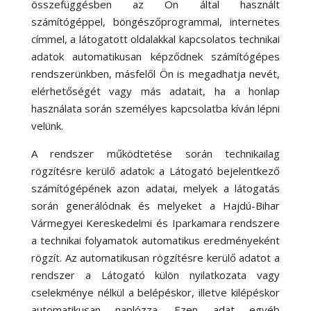
összefüggésben az Ön által használt
számítógéppel, böngészőprogrammal, internetes
címmel, a látogatott oldalakkal kapcsolatos technikai
adatok automatikusan képződnek számítógépes
rendszerünkben, másfelől Ön is megadhatja nevét,
elérhetőségét vagy más adatait, ha a honlap
használata során személyes kapcsolatba kíván lépni
velünk.
A rendszer működtetése során technikailag
rögzítésre kerülő adatok: a Látogató bejelentkező
számítógépének azon adatai, melyek a látogatás
során generálódnak és melyeket a Hajdú-Bihar
Vármegyei Kereskedelmi és Iparkamara rendszere
a technikai folyamatok automatikus eredményeként
rögzít. Az automatikusan rögzítésre kerülő adatot a
rendszer a Látogató külön nyilatkozata vagy
cselekménye nélkül a belépéskor, illetve kilépéskor
automatikusan naplózza. Ezen adat egyéb