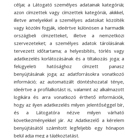
céljai; a Látogató személyes adatainak kategóriái;
azon címzettek vagy címzettek kategóriái, akikkel,
illetve amelyekkel a személyes adatokat közölték
vagy közölni fogják, ideértve különösen a harmadik
országbeli címzetteket, illetve a nemzetközi
szervezeteket; a személyes adatok tárolásának
tervezett időtartama; a helyesbítés, törlés vagy
adatkezelés korlátozásának és a tiltakozás joga; a
felügyeleti hatósághoz címzett panasz
benyújtásának joga; az adatforrásokra vonatkozó
információ; az automatizált döntéshozatal ténye,
ideértve a profilalkotást is, valamint az alkalmazott
logikára és arra vonatkozó érthető információk,
hogy az ilyen adatkezelés milyen jelentőséggel bír,
és a Látogatóra nézve milyen várható
következményekkel jár. Az Adatkezelő a kérelem
benyújtásától számított legfeljebb egy hónapon
belül adja meg a tájékoztatást.