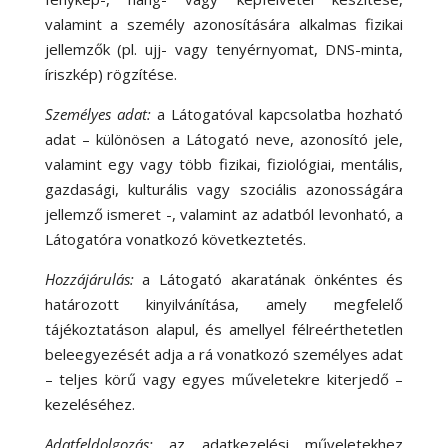
valamint a személy azonosítására alkalmas fizikai
jellemzők (pl. ujj- vagy tenyérnyomat, DNS-minta,
íriszkép) rögzítése.
Személyes adat:
a Látogatóval kapcsolatba hozható
adat – különösen a Látogató neve, azonosító jele,
valamint egy vagy több fizikai, fiziológiai, mentális,
gazdasági, kulturális vagy szociális azonosságára
jellemző ismeret -, valamint az adatból levonható, a
Látogatóra vonatkozó következtetés.
Hozzájárulás:
a Látogató akaratának önkéntes és
határozott kinyilvánítása, amely megfelelő
tájékoztatáson alapul, és amellyel félreérthetetlen
beleegyezését adja a rá vonatkozó személyes adat
– teljes körű vagy egyes műveletekre kiterjedő –
kezeléséhez.
Adatfeldolgozás:
az adatkezelési műveletekhez