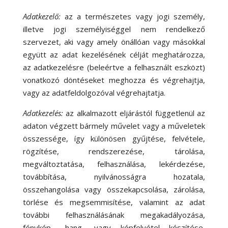
Adatkezelő:
az a természetes vagy jogi személy,
illetve jogi személyiséggel nem rendelkező
szervezet, aki vagy amely önállóan vagy másokkal
együtt az adat kezelésének célját meghatározza,
az adatkezelésre (beleértve a felhasznált eszközt)
vonatkozó döntéseket meghozza és végrehajtja,
vagy az adatfeldolgozóval végrehajtatja.
Adatkezelés:
az alkalmazott eljárástól függetlenül az
adaton végzett bármely művelet vagy a műveletek
összessége, így különösen gyűjtése, felvétele,
rögzítése, rendszerezése, tárolása,
megváltoztatása, felhasználása, lekérdezése,
továbbítása, nyilvánosságra hozatala,
összehangolása vagy összekapcsolása, zárolása,
törlése és megsemmisítése, valamint az adat
további felhasználásának megakadályozása,
fénykép-, hang- vagy képfelvétel készítése,