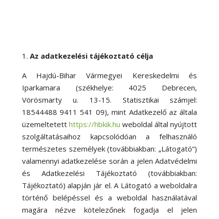
Az adatkezelési tájékoztató célja
A Hajdú-Bihar Vármegyei Kereskedelmi és
Iparkamara (székhelye: 4025 Debrecen,
Vörösmarty u. 13-15. Statisztikai számjel:
18544488 9411 541 09), mint Adatkezelő az általa
üzemeltetett
https://hbkik.hu
weboldal által nyújtott
szolgáltatásaihoz kapcsolódóan a felhasználó
természetes személyek (továbbiakban: „Látogató“)
valamennyi adatkezelése során a jelen Adatvédelmi
és Adatkezelési Tájékoztató (továbbiakban:
Tájékoztató) alapján jár el. A Látogató a weboldalra
történő belépéssel és a weboldal használatával
magára nézve kötelezőnek fogadja el jelen