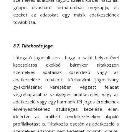
személyes adatokat tagolt, széles körben használt,
géppel olvasható formátumban megkapja, és
ezeket az adatokat egy másik adatkezelőnek
továbbítsa.
8.7. Tiltakozás joga
Látogató jogosult arra, hogy a saját helyzetével
kapcsolatos okokból bármikor tiltakozzon
személyes adatainak közérdekű vagy az
adatkezelőre ruházott közhatalmi jogosítvány
gyakorlásának keretében végzett feladat
végrehajtásához szükséges adatkezelés, vagy az
adatkezelő vagy egy harmadik fél jogos érdekeinek
érvényesítéséhez szükséges kezelése ellen,
ideértve az említett rendelkezéseken alapuló
profilalkotást is. Tiltakozás esetén az adatkezelő a
személyes adatokat nem kezelheti tovább, kivéve,