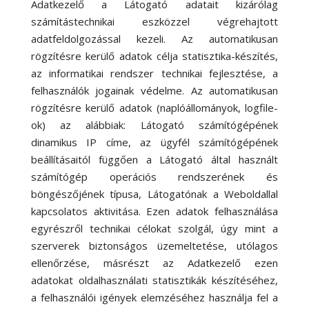
Adatkezelő a Látogató adatait kizárólag
számítástechnikai eszközzel végrehajtott
adatfeldolgozással kezeli. Az automatikusan
rögzítésre kerülő adatok célja statisztika-készítés,
az informatikai rendszer technikai fejlesztése, a
felhasználók jogainak védelme. Az automatikusan
rögzítésre kerülő adatok (naplóállományok, logfile-
ok) az alábbiak: Látogató számítógépének
dinamikus IP címe, az ügyfél számítógépének
beállításaitól függően a Látogató által használt
számítógép operációs rendszerének és
böngészőjének típusa, Látogatónak a Weboldallal
kapcsolatos aktivitása. Ezen adatok felhasználása
egyrészről technikai célokat szolgál, úgy mint a
szerverek biztonságos üzemeltetése, utólagos
ellenőrzése, másrészt az Adatkezelő ezen
adatokat oldalhasználati statisztikák készítéséhez,
a felhasználói igények elemzéséhez használja fel a