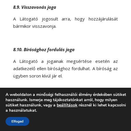
8.9. Visszavonás joga
A Látogató jogosult arra, hogy hozzájárulását
bármikor visszavonja.
8.10. Bírósághoz fordulás joga
A Látogató a jogainak megsértése esetén az
adatkezelő ellen bírósághoz fordulhat. A bíróság az
ügyben soron kívül jár el.
A weboldalon a minőségi felhasználói élmény érdekében sütiket
8.11. Adatvédelmi hatósági eljárás
használunk. Ismerje meg tájékoztatónkat arról, hogy milyen
sütiket használunk, vagy a
beállítások
résznél ki lehet kapcsolni
a használatukat.
Panasszal a Nemzeti Adatvédelmi és
Információszabadság Hatóságnál lehet élni: Név:
Elfogad
Nemzeti Adatvédelmi és Információszabadság