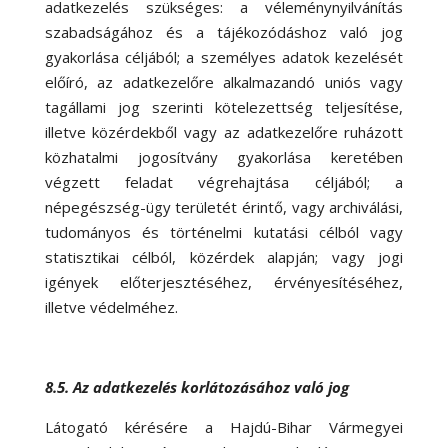
adatkezelés szükséges: a véleménynyilvánítás
szabadságához és a tájékozódáshoz való jog
gyakorlása céljából; a személyes adatok kezelését
előíró, az adatkezelőre alkalmazandó uniós vagy
tagállami jog szerinti kötelezettség teljesítése,
illetve közérdekből vagy az adatkezelőre ruházott
közhatalmi jogosítvány gyakorlása keretében
végzett feladat végrehajtása céljából; a
népegészség-ügy területét érintő, vagy archiválási,
tudományos és történelmi kutatási célból vagy
statisztikai célból, közérdek alapján; vagy jogi
igények előterjesztéséhez, érvényesítéséhez,
illetve védelméhez.
8.5. Az adatkezelés korlátozásához való jog
Látogató kérésére a Hajdú-Bihar Vármegyei