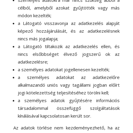
személyes adatokra már nincs szükség abból a
célból, amelyből azokat gyűjtötték vagy más
módon kezelték;
a Látogató visszavonja az adatkezelés alapját
képező hozzájárulását, és az adatkezelésnek
nincs más jogalapja;
a Látogató tiltakozik az adatkezelés ellen, és
nincs elsőbbséget élvező jogszerű ok az
adatkezelésre;
a személyes adatokat jogellenesen kezelték;
a személyes adatokat az adatkezelőre
alkalmazandó uniós vagy tagállami jogban előírt
jogi kötelezettség teljesítéséhez törölni kell;
a személyes adatok gyűjtésére információs
társadalommal összefüggő szolgáltatások
kínálásával kapcsolatosan került sor.
Az adatok törlése nem kezdeményezhető, ha az