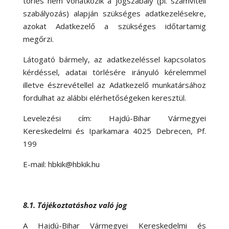
törlés nem vonatkozik a jogszabály (pl. számviteli
szabályozás) alapján szükséges adatkezelésekre,
azokat Adatkezelő a szükséges időtartamig
megőrzi.
Látogató bármely, az adatkezeléssel kapcsolatos
kérdéssel, adatai törlésére irányuló kérelemmel
illetve észrevétellel az Adatkezelő munkatársához
fordulhat az alábbi elérhetőségeken keresztül.
Levelezési cím: Hajdú-Bihar Vármegyei
Kereskedelmi és Iparkamara 4025 Debrecen, Pf.
199
E-mail: hbkik@hbkik.hu
8.1. Tájékoztatáshoz való jog
A Hajdú-Bihar Vármegyei Kereskedelmi és