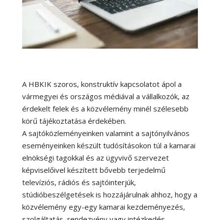
A HBKIK szoros, konstruktív kapcsolatot ápol a
vármegyei és országos médiával a vállalkozók, az
érdekelt felek és a közvélemény minél szélesebb
körű tájékoztatása érdekében.
A sajtóközleményeinken valamint a sajtónyilvános
eseményeinken készült tudósításokon túl a kamarai
elnökségi tagokkal és az ügyvivő szervezet
képviselőivel készített bővebb terjedelmű
televíziós, rádiós és sajtóinterjúk,
stúdióbeszélgetések is hozzájárulnak ahhoz, hogy a
közvélemény egy-egy kamarai kezdeményezés,
szolgáltatás, rendezvény vagy intézkedés