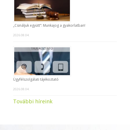
„Csináljuk együtt”: Munkajog a gyakorlatban!
2026.08.04.
Ügyfélszolgálati tájékoztató
2026.08.04.
További híreink