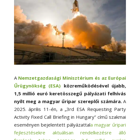
A
Nemzetgazdasági Minisztérium és az Európai
Űrügynökség (ESA)
közreműködésével újabb,
1,5 millió euró keretösszegű pályázati felhívás
nyílt meg
a magyar űripar szereplői számára.
A
2025. április 11-én, a „3rd ESA Requesting Party
Activity Fixed Call Briefing in Hungary” című szakmai
eseményen bejelentett pályázattal
a magyar űripari
fejlesztésekre aktuálisan rendelkezésre álló