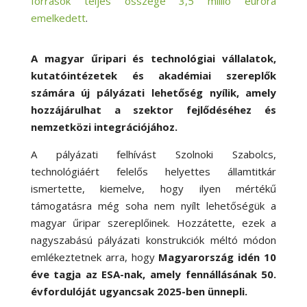
források teljes összege 3,5 millió euróra
emelkedett
.
A magyar űripari és technológiai vállalatok,
kutatóintézetek és akadémiai szereplők
számára új pályázati lehetőség nyílik, amely
hozzájárulhat a szektor fejlődéséhez és
nemzetközi integrációjához.
A pályázati felhívást Szolnoki Szabolcs,
technológiáért felelős helyettes államtitkár
ismertette, kiemelve, hogy ilyen mértékű
támogatásra még soha nem nyílt lehetőségük a
magyar űripar szereplőinek. Hozzátette, ezek a
nagyszabású pályázati konstrukciók méltó módon
emlékeztetnek arra, hogy
Magyarország idén 10
éve tagja az ESA-nak, amely fennállásának 50.
évfordulóját ugyancsak 2025-ben ünnepli.