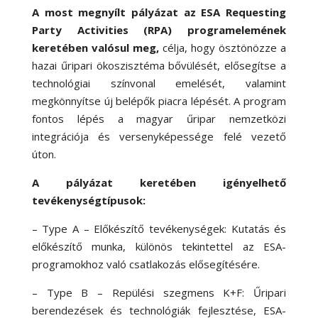
A most megnyílt pályázat az ESA Requesting
Party Activities (RPA) programelemének
keretében valósul meg,
célja, hogy ösztönözze a
hazai űripari ökoszisztéma bővülését, elősegítse a
technológiai színvonal emelését, valamint
megkönnyítse új belépők piacra lépését. A program
fontos lépés a magyar űripar nemzetközi
integrációja és versenyképessége felé vezető
úton.
A pályázat keretében igényelhető
tevékenységtípusok:
– Type A – Előkészítő tevékenységek: Kutatás és
előkészítő munka, különös tekintettel az ESA-
programokhoz való csatlakozás elősegítésére.
– Type B – Repülési szegmens K+F: Űripari
berendezések és technológiák fejlesztése, ESA-