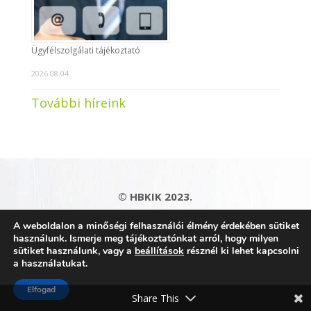
Ügyfélszolgálati tájékoztató
2026.08.04.
További híreink
© HBKIK 2023.
Adatkezelési tájékoztató
|
Impresszum
|
A weboldalon a minőségi felhasználói élmény érdekében sütiket
Kapcsolat
|
Honlaptérkép
használunk. Ismerje meg tájékoztatónkat arról, hogy milyen
sütiket használunk, vagy a
beállítások
résznél ki lehet kapcsolni
a használatukat.
Elfogad
Share This