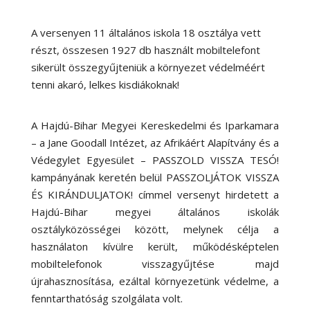
A versenyen 11 általános iskola 18 osztálya vett
részt, összesen 1927 db használt mobiltelefont
sikerült összegyűjteniük a környezet védelméért
tenni akaró, lelkes kisdiákoknak!
A Hajdú-Bihar Megyei Kereskedelmi és Iparkamara
– a Jane Goodall Intézet, az Afrikáért Alapítvány és a
Védegylet Egyesület – PASSZOLD VISSZA TESÓ!
kampányának keretén belül PASSZOLJÁTOK VISSZA
ÉS KIRÁNDULJATOK! címmel versenyt hirdetett a
Hajdú-Bihar megyei általános iskolák
osztályközösségei között, melynek célja a
használaton kívülre került, működésképtelen
mobiltelefonok visszagyűjtése majd
újrahasznosítása, ezáltal környezetünk védelme, a
fenntarthatóság szolgálata volt.