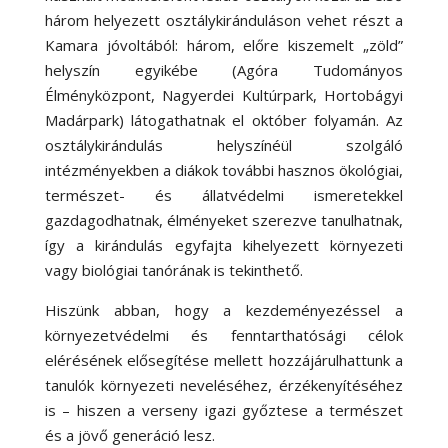
három helyezett osztálykiránduláson vehet részt a
Kamara jóvoltából: három, előre kiszemelt „zöld”
helyszín egyikébe (Agóra Tudományos
Élményközpont, Nagyerdei Kultúrpark, Hortobágyi
Madárpark) látogathatnak el október folyamán. Az
osztálykirándulás helyszínéül szolgáló
intézményekben a diákok további hasznos ökológiai,
természet- és állatvédelmi ismeretekkel
gazdagodhatnak, élményeket szerezve tanulhatnak,
így a kirándulás egyfajta kihelyezett környezeti
vagy biológiai tanórának is tekinthető.
Hiszünk abban, hogy a kezdeményezéssel a
környezetvédelmi és fenntarthatósági célok
elérésének elősegítése mellett hozzájárulhattunk a
tanulók környezeti neveléséhez, érzékenyítéséhez
is – hiszen a verseny igazi győztese a természet
és a jövő generáció lesz.