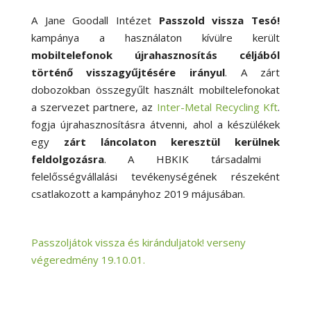
A Jane Goodall Intézet
Passzold vissza Tesó!
kampánya a használaton kívülre került
mobiltelefonok
újrahasznosítás
céljából
történő visszagyűjtésére irányul
. A zárt
dobozokban összegyűlt használt mobiltelefonokat
a szervezet partnere, az
Inter-Metal Recycling Kft
.
fogja újrahasznosításra átvenni, ahol a készülékek
egy
zárt láncolaton keresztül kerül
nek
feldolgozásra
. A HBKIK társadalmi
felelősségvállalási tevékenységének részeként
csatlakozott a kampányhoz 2019 májusában.
Passzoljátok vissza és kiránduljatok! verseny
végeredmény 19.10.01.