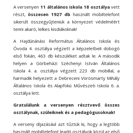
A versenyen
11 általános iskola 18 osztálya
vett
részt,
összesen 1927 db
használt mobiltelefont
sikerült összegyűjteniük a környezet védelméért
tenni akaró, lelkes kisdiákoknak!
A Hajdúnánási Református Általános Iskola és
Óvoda 4. osztálya végzett a képzeletbeli dobogó
első fokán, 463 db készüléket adtak le. A második
helyen a Görbeházi Széchenyi István Általános
Iskola 4. a. osztálya végzett 223 db mobillal, a
harmadik helyezett a Debreceni Vörösmarty Mihály
Általános Iskola és Alapfokú Művészeti Iskola 6. a.
osztálya lett.
Gratulálunk a versenyen résztvevő összes
osztálynak, szüleiknek és a pedagógusoknak!
A verseny díjazásául azt tűztük ki, hogy a legtöbb
használt mobiltelefont leadó osztályok közül az első