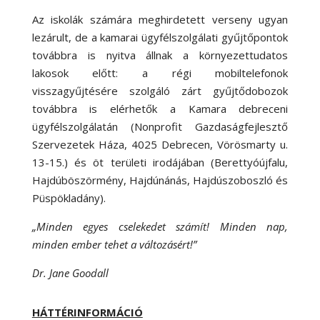
Az iskolák számára meghirdetett verseny ugyan
lezárult, de a kamarai ügyfélszolgálati gyűjtőpontok
továbbra is nyitva állnak a környezettudatos
lakosok előtt: a régi mobiltelefonok
visszagyűjtésére szolgáló zárt gyűjtődobozok
továbbra is elérhetők a Kamara debreceni
ügyfélszolgálatán (Nonprofit Gazdaságfejlesztő
Szervezetek Háza, 4025 Debrecen, Vörösmarty u.
13-15.) és öt területi irodájában (Berettyóújfalu,
Hajdúböszörmény, Hajdúnánás, Hajdúszoboszló és
Püspökladány).
„Minden egyes cselekedet számít! Minden nap,
minden ember tehet a változásért!”
Dr. Jane Goodall
HÁTTÉRINFORMÁCIÓ