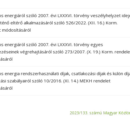
os energiáról szóló 2007. évi LXXXVI. törvény veszélyhelyzet idej
rténő eltérő alkalmazásáról szóló 526/2022. (XII. 16.) Korm.
t módosításáról
os energiáról szóló 2007. évi LXXXVI. törvény egyes
ezéseinek végrehajtásáról szóló 273/2007. (X. 19.) Korm. rendele
ásáról
os energia rendszerhasználati díjak, csatlakozási díjak és külön díj
ási szabályairól szóló 10/2016. (XI. 14.) MEKH rendelet
ásáról
2023/133. számú Magyar Közlö