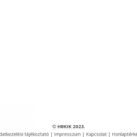
© HBKIK 2023.
datkezelési tájékoztató
|
Impresszum
|
Kapcsolat
|
Honlaptérk