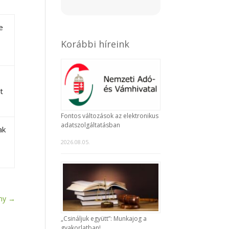
e
Korábbi híreink
t
Fontos változások az elektronikus
adatszolgáltatásban
ak
2026.08.05.
ny
→
„Csináljuk együtt”: Munkajog a
gyakorlatban!