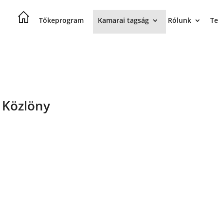
Tőkeprogram
Kamarai tagság
Rólunk
Te
 Közlöny