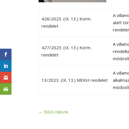
A villam
426/2023. (IX. 13.) Korm.
alatt tö
rendelet
rendele
A villam
427/2023. (IX. 13.) Korm.
rendelk
rendelet
módosít
A villam
13/2023. (IX. 13.) MEKH rendelet
alkalmaz
módosít
←
Előző cikkünk