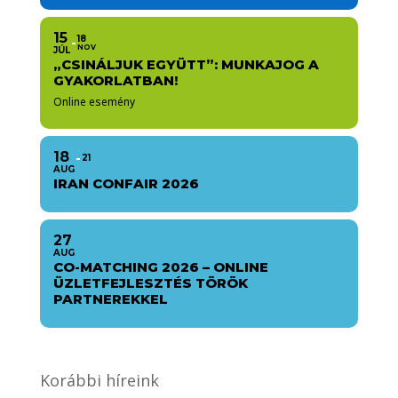
15
18
NOV
JÚL
„CSINÁLJUK EGYÜTT”: MUNKAJOG A
GYAKORLATBAN!
Online esemény
18
21
AUG
IRAN CONFAIR 2026
27
AUG
CO-MATCHING 2026 – ONLINE
ÜZLETFEJLESZTÉS TÖRÖK
PARTNEREKKEL
Korábbi híreink