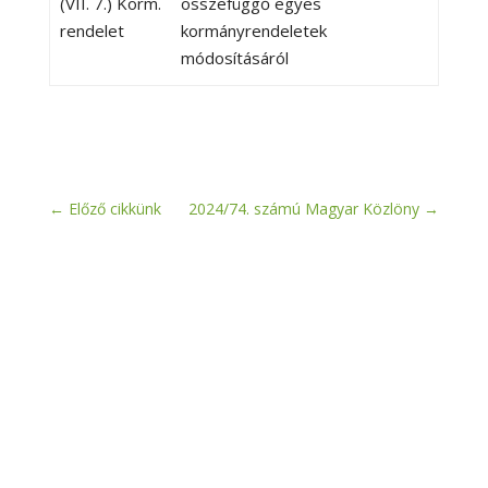
(VII. 7.) Korm.
összefüggő egyes
rendelet
kormányrendeletek
módosításáról
←
Előző cikkünk
2024/74. számú Magyar Közlöny
→