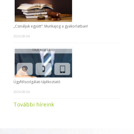
„Csináljuk együtt”: Munkajog a gyakorlatban!
2026.08.04.
Ügyfélszolgálati tájékoztató
2026.08.04.
További híreink