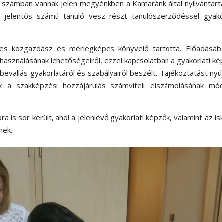
 számban vannak jelen megyénkben a Kamaránk által nyilvántar
 jelentős számú tanuló vesz részt tanulószerződéssel gyakor
eles közgazdász és mérlegképes könyvelő tartotta. Előadásáb
használásának lehetőségeiről, ezzel kapcsolatban a gyakorlati k
evallás gyakorlatáról és szabályairól beszélt. Tájékoztatást nyú
 a szakképzési hozzájárulás számviteli elszámolásának mód
a is sor került, ahol a jelenlévő gyakorlati képzők, valamint az is
nek.