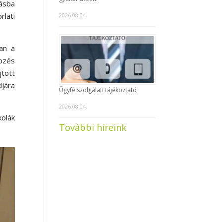
tásba
lati
2026.08.04.
an a
épzés
jtott
jára
Ügyfélszolgálati tájékoztató
2026.08.04.
kolák
További híreink