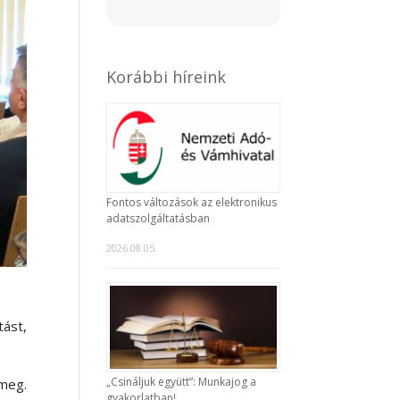
Korábbi híreink
Fontos változások az elektronikus
adatszolgáltatásban
2026.08.05.
tást,
„Csináljuk együtt”: Munkajog a
 meg.
gyakorlatban!