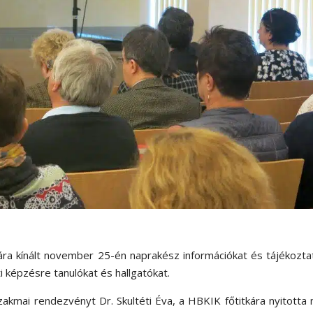
ára kínált november 25-én naprakész információkat és tájékozta
 képzésre tanulókat és hallgatókat.
akmai rendezvényt Dr. Skultéti Éva, a HBKIK főtitkára nyitotta