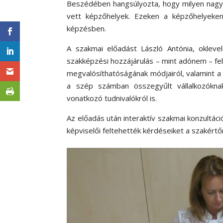
Beszédében hangsúlyozta, hogy milyen nagy
vett képzőhelyek. Ezeken a képzőhelyeken
képzésben.
A szakmai előadást László Antónia, oklev
szakképzési hozzájárulás – mint adónem – fel
megvalósíthatóságának módjairól, valamint a b
a szép számban összegyűlt vállalkozóknak
vonatkozó tudnivalókról is.
Az előadás után interaktív szakmai konzultációr
képviselői feltehették kérdéseiket a szakértő