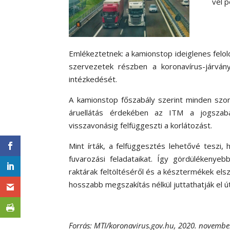
vel 
Emlékeztetnek: a kamionstop ideiglenes felol
szervezetek részben a koronavírus-járván
intézkedését.
A kamionstop főszabály szerint minden szo
áruellátás érdekében az ITM a jogszabál
visszavonásig felfüggeszti a korlátozást.
Mint írták, a felfüggesztés lehetővé tesz
fuvarozási feladataikat. Így gördülékenye
raktárak feltöltéséről és a késztermékek elsz
hosszabb megszakítás nélkül juttathatják el úti
Forrás: MTI/koronavirus.gov.hu, 2020. novembe