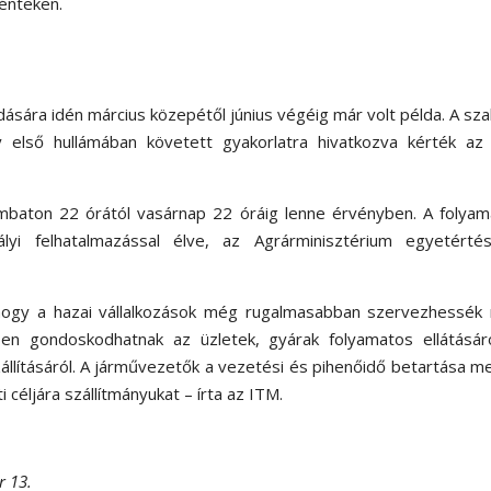
pénteken.
dására idén március közepétől június végéig már volt példa. A sz
y első hullámában követett gyakorlatra hivatkozva kérték az
mbaton 22 órától vasárnap 22 óráig lenne érvényben. A folyam
yi felhatalmazással élve, az Agrárminisztérium egyetértés
i, hogy a hazai vállalkozások még rugalmasabban szervezhessé
bben gondoskodhatnak az üzletek, gyárak folyamatos ellátásár
állításáról. A járművezetők a vezetési és pihenőidő betartása me
 céljára szállítmányukat – írta az ITM.
r 13.