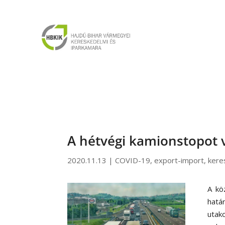
A hétvégi kamionstopot v
2020.11.13
|
COVID-19
,
export-import
,
kere
A kö
hatá
utako