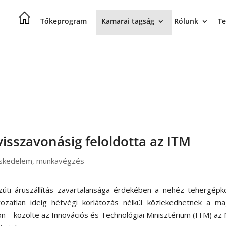
Tőkeprogram
Kamarai tagság
Rólunk
Te
isszavonásig feloldotta az ITM
skedelem
,
munkavégzés
zúti áruszállítás zavartalansága érdekében a nehéz tehergépk
rozatlan ideig hétvégi korlátozás nélkül közlekedhetnek a ma
n – közölte az Innovációs és Technológiai Minisztérium (ITM) az