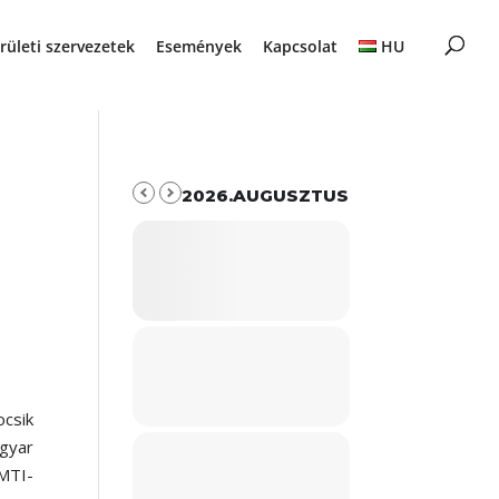
rületi szervezetek
Események
Kapcsolat
HU
2026.AUGUSZTUS
ocsik
gyar
 MTI-