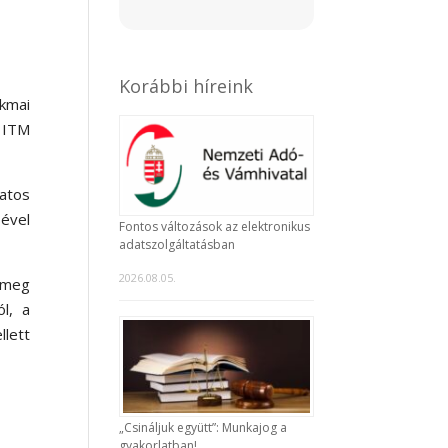
Korábbi híreink
akmai
 ITM
atos
ével
Fontos változások az elektronikus
adatszolgáltatásban
2026.08.05.
k meg
ól, a
llett
„Csináljuk együtt”: Munkajog a
gyakorlatban!