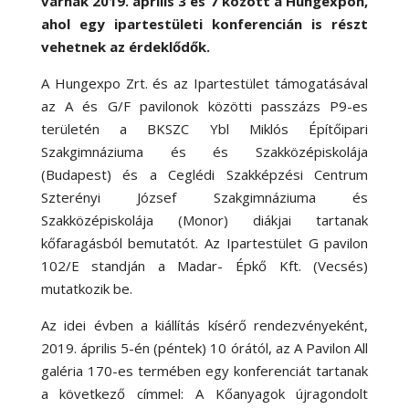
várnak 2019. április 3 és 7 között a Hungexpón,
ahol egy ipartestületi konferencián is részt
vehetnek az érdeklődők.
A Hungexpo Zrt. és az Ipartestület támogatásával
az A és G/F pavilonok közötti passzázs P9-es
területén a BKSZC Ybl Miklós Építőipari
Szakgimnáziuma és és Szakközépiskolája
(Budapest) és a Ceglédi Szakképzési Centrum
Szterényi József Szakgimnáziuma és
Szakközépiskolája (Monor) diákjai tartanak
kőfaragásból bemutatót. Az Ipartestület G pavilon
102/E standján a Madar- Épkő Kft. (Vecsés)
mutatkozik be.
Az idei évben a kiállítás kísérő rendezvényeként,
2019. április 5-én (péntek) 10 órától, az A Pavilon All
galéria 170-es termében egy konferenciát tartanak
a következő címmel: A Kőanyagok újragondolt