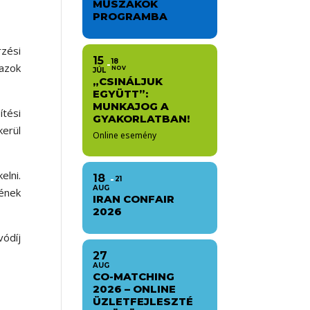
MŰSZAKOK
PROGRAMBA
rzési
15
18
 azok
NOV
JÚL
„CSINÁLJUK
EGYÜTT”:
MUNKAJOG A
tési
GYAKORLATBAN!
kerül
Online esemény
elni.
18
21
AUG
kének
IRAN CONFAIR
2026
vódíj
27
AUG
CO-MATCHING
2026 – ONLINE
ÜZLETFEJLESZTÉ