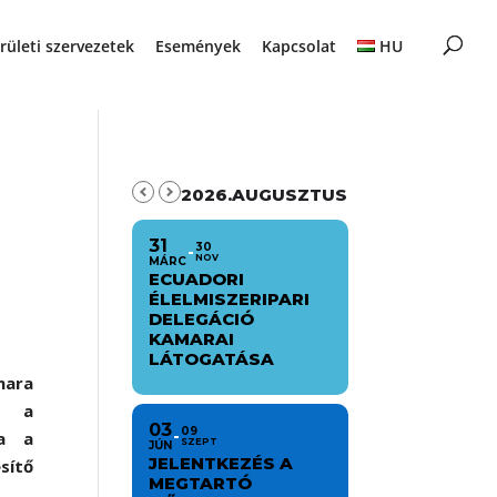
rületi szervezetek
Események
Kapcsolat
HU
2026.AUGUSZTUS
31
30
NOV
MÁRC
ECUADORI
ÉLELMISZERIPARI
DELEGÁCIÓ
KAMARAI
LÁTOGATÁSA
mara
t a
03
09
ja a
SZEPT
JÚN
JELENTKEZÉS A
sítő
MEGTARTÓ