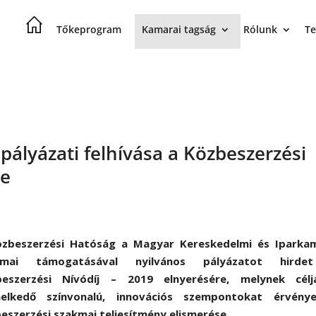
Tőkeprogram
Kamarai tagság
Rólunk
Te
pályázati felhívása a Közbeszerzési
re
zbeszerzési Hatóság a Magyar Kereskedelmi és Iparka
kmai támogatásával nyilvános pályázatot hirde
beszerzési Nívódíj – 2019 elnyerésére, melynek cél
melkedő színvonalú, innovációs szempontokat érvénye
eszerzési szakmai teljesítmény elismerése.