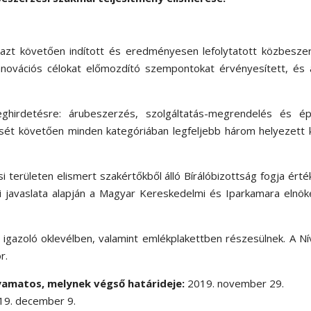
y azt követően indított és eredményesen lefolytatott közbesze
innovációs célokat előmozdító szempontokat érvényesített, és
hirdetésre: árubeszerzés, szolgáltatás-megrendelés és épí
ését követően minden kategóriában legfeljebb három helyezett 
területen elismert szakértőkből álló Bírálóbizottság fogja érték
ai javaslata alapján a Magyar Kereskedelmi és Iparkamara elnö
t igazoló oklevélben, valamint emlékplakettben részesülnek. A Ní
r.
yamatos, melynek végső határideje:
2019. november 29.
9. december 9.