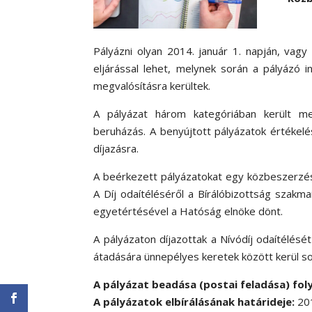
Pályázni olyan 2014. január 1. napján, vag
eljárással lehet, melynek során a pályázó 
megvalósításra kerültek.
A pályázat három kategóriában került meg
beruházás. A benyújtott pályázatok értékel
díjazásra.
A beérkezett pályázatokat egy közbeszerzési 
A Díj odaítéléséről a Bírálóbizottság szakm
egyetértésével a Hatóság elnöke dönt.
A pályázaton díjazottak a Nívódíj odaítélésé
átadására ünnepélyes keretek között kerül so
A pályázat beadása (postai feladása) fol
A pályázatok elbírálásának határideje:
201