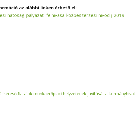
rmáció az alábbi linken érhető el:
si-hatosag-palyazati-felhivasa-kozbeszerzesi-nivodij-2019-
láskereső fiatalok munkaerőpiaci helyzetének javítását a kormányhivat