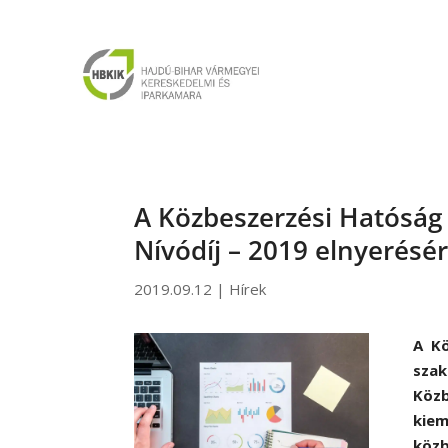
A Közbeszerzési Hatóság 
Nívódíj – 2019 elnyerésé
2019.09.12
|
Hírek
A Kö
sza
Köz
kie
közb