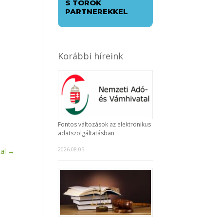
S TÖRÖK
PARTNEREKKEL
Korábbi híreink
Fontos változások az elektronikus
adatszolgáltatásban
2026.08.05.
al
→