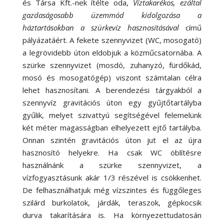
és Társa Kft.-nek ítélte oda,
Víztakarékos, ezáltal
gazdaságosabb üzemmód kidolgozása a
háztartásokban a szürkevíz hasznosításával
című
pályázatáért. A fekete szennyvizet (WC, mosogató)
a legrövidebb úton eldobjuk a közműcsatornába. A
szürke szennyvizet (mosdó, zuhanyzó, fürdőkád,
mosó és mosogatógép) viszont számtalan célra
lehet hasznosítani. A berendezési tárgyakból a
szennyvíz gravitációs úton egy gyűjtőtartályba
gyűlik, melyet szivattyú segítségével felemelünk
két méter magasságban elhelyezett ejtő tartályba.
Onnan szintén gravitációs úton jut el az újra
hasznosító helyekre. Ha csak WC öblítésre
használnánk a szürke szennyvizet, a
vízfogyasztásunk akár 1/3 részével is csökkenhet.
De felhasználhatjuk még vízszintes és függőleges
szilárd burkolatok, járdák, teraszok, gépkocsik
durva takarítására is. Ha környezettudatosán