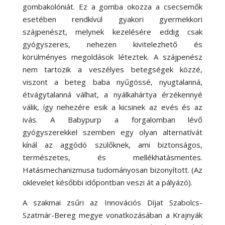
gombakolóniát. Ez a gomba okozza a csecsemők
esetében rendkívül gyakori gyermekkori
szájpenészt, melynek kezelésére eddig csak
gyógyszeres, nehezen kivitelezhető és
körülményes megoldások léteztek. A szájpenész
nem tartozik a veszélyes betegségek közzé,
viszont a beteg baba nyűgössé, nyugtalanná,
étvágytalanná válhat, a nyálkahártya érzékennyé
válik, így nehezére esik a kicsinek az evés és az
ivás. A Babypurp a forgalomban lévő
gyógyszerekkel szemben egy olyan alternatívát
kínál az aggódó szülőknek, ami biztonságos,
természetes, és mellékhatásmentes.
Hatásmechanizmusa tudományosan bizonyított. (Az
oklevelet későbbi időpontban veszi át a pályázó).
A szakmai zsűri az Innovációs Díjat Szabolcs-
Szatmár-Bereg megye vonatkozásában a Krajnyák