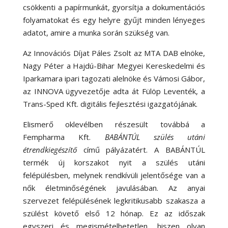
csökkenti a papírmunkát, gyorsítja a dokumentációs
folyamatokat és egy helyre gyűjt minden lényeges
adatot, amire a munka során szükség van.
Az Innovációs Díjat Páles Zsolt az MTA DAB elnöke,
Nagy Péter a Hajdú-Bihar Megyei Kereskedelmi és
Iparkamara ipari tagozati alelnöke és Vámosi Gábor,
az INNOVA ügyvezetője adta át Fülöp Leventék, a
Trans-Sped Kft. digitális fejlesztési igazgatójának.
Elismerő oklevélben részesült továbbá a
Fempharma Kft.
BABÁNTÚL szülés utáni
étrendkiegészítő
című pályázatért. A BABÁNTÚL
termék új korszakot nyit a szülés utáni
felépülésben, melynek rendkívüli jelentősége van a
nők életminőségének javulásában. Az anyai
szervezet felépülésének legkritikusabb szakasza a
szülést követő első 12 hónap. Ez az időszak
egyszeri és megismételhetetlen, hiszen olyan