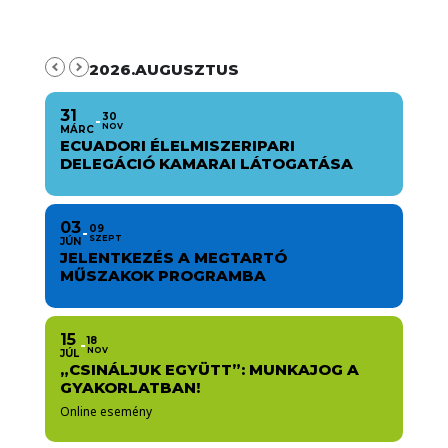
2026.AUGUSZTUS
31
30
NOV
MÁRC
ECUADORI ÉLELMISZERIPARI
DELEGÁCIÓ KAMARAI LÁTOGATÁSA
03
09
SZEPT
JÚN
JELENTKEZÉS A MEGTARTÓ
MŰSZAKOK PROGRAMBA
15
18
NOV
JÚL
„CSINÁLJUK EGYÜTT”: MUNKAJOG A
GYAKORLATBAN!
Online esemény