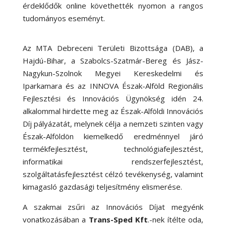
érdeklődők online követhették nyomon a rangos
tudományos eseményt.
Az MTA Debreceni Területi Bizottsága (DAB), a
Hajdú-Bihar, a Szabolcs-Szatmár-Bereg és Jász-
Nagykun-Szolnok Megyei Kereskedelmi és
Iparkamara és az INNOVA Észak-Alföld Regionális
Fejlesztési és Innovációs Ügynökség idén 24.
alkalommal hirdette meg az Észak-Alföldi Innovációs
Díj pályázatát, melynek célja a nemzeti szinten vagy
Észak-Alföldön kiemelkedő eredménnyel járó
termékfejlesztést, technológiafejlesztést,
informatikai rendszerfejlesztést,
szolgáltatásfejlesztést célzó tevékenység, valamint
kimagasló gazdasági teljesítmény elismerése.
A szakmai zsűri az Innovációs Díjat megyénk
vonatkozásában a
Trans-Sped Kft
.-nek ítélte oda,