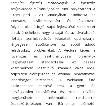
Komplex digitális technológiák a logisztika
szolgálatában a Trans-Sped-nél
című pályázatáért. A
Trans-Sped 2020 januárjában elindította az
innovatív, szállítmányozási és fuvarozási
folyamatokat átfogó, saját fejlesztésű rendszerét
annak érdekében, hogy a saját és az alvállalkozói
flottája adminisztrációs feladatait optimalizálja,
lényegesen lecsökkentve az ebből adódó
feladatokat, problémákat. A Vectura képes a
fuvarozási és szállítmányozási folyamatok
végrehajtását standardizálni, az összes
közreműködő résztvevő számára valós idejű
teljesítési előrejelzést és azonnali beavatkozási
lehetőséget biztosítani. A weblapon futó
szakrendszer lehetővé teszi a gyors és
helyfüggetlen hozzáférést és minden további
megkerülhetetlen informatikai rendszerrel
összeköttetésben van. Bárhonnan elérhető,