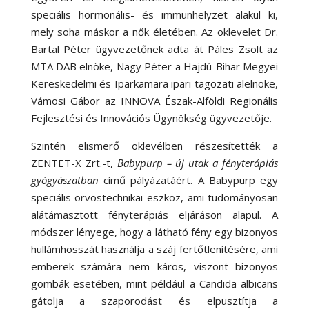
speciális hormonális- és immunhelyzet alakul ki,
mely soha máskor a nők életében. Az oklevelet Dr.
Bartal Péter ügyvezetőnek adta át Páles Zsolt az
MTA DAB elnöke, Nagy Péter a Hajdú-Bihar Megyei
Kereskedelmi és Iparkamara ipari tagozati alelnöke,
Vámosi Gábor az INNOVA Észak-Alföldi Regionális
Fejlesztési és Innovációs Ügynökség ügyvezetője.
Szintén elismerő oklevélben részesítették a
ZENTET-X Zrt.-t,
Babypurp – új utak a fényterápiás
gyógyászatban
című pályázatáért. A Babypurp egy
speciális orvostechnikai eszköz, ami tudományosan
alátámasztott fényterápiás eljáráson alapul. A
módszer lényege, hogy a látható fény egy bizonyos
hullámhosszát használja a száj fertőtlenítésére, ami
emberek számára nem káros, viszont bizonyos
gombák esetében, mint például a Candida albicans
gátolja a szaporodást és elpusztítja a