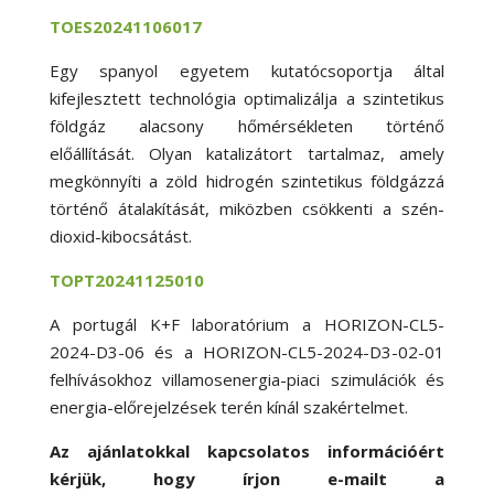
TOES20241106017
Egy spanyol egyetem kutatócsoportja által
kifejlesztett technológia optimalizálja a szintetikus
földgáz alacsony hőmérsékleten történő
előállítását. Olyan katalizátort tartalmaz, amely
megkönnyíti a zöld hidrogén szintetikus földgázzá
történő átalakítását, miközben csökkenti a szén-
dioxid-kibocsátást.
TOPT20241125010
A portugál K+F laboratórium a HORIZON-CL5-
2024-D3-06 és a HORIZON-CL5-2024-D3-02-01
felhívásokhoz villamosenergia-piaci szimulációk és
energia-előrejelzések terén kínál szakértelmet.
Az ajánlatokkal kapcsolatos információért
kérjük, hogy írjon e-mailt a