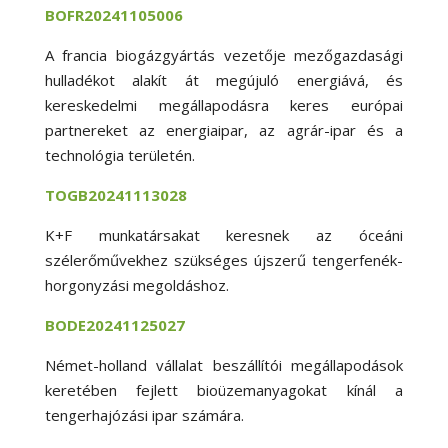
BOFR20241105006
A francia biogázgyártás vezetője mezőgazdasági
hulladékot alakít át megújuló energiává, és
kereskedelmi megállapodásra keres európai
partnereket az energiaipar, az agrár-ipar és a
technológia területén.
TOGB20241113028
K+F munkatársakat keresnek az óceáni
szélerőművekhez szükséges újszerű tengerfenék-
horgonyzási megoldáshoz.
BODE20241125027
Német-holland vállalat beszállítói megállapodások
keretében fejlett bioüzemanyagokat kínál a
tengerhajózási ipar számára.