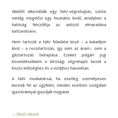
Mielőtt elkezdődik egy NAV-végrehajtás, szinte
mindig megelőzi egy hivatalos levél, amelyben a
hatóság felszólítja az adózót elmaradása
befizetésére.
Nem tartozik a NAV feladatai közé – a kukadíjon
kívül – a rezsitartozás, így sem az áram-, sem a
gáztartozás behajtása. Ezeket polgári jogi
követelésekként a bírósági végrehajtó kezeli a
közös költséghez és a vízdíjhoz hasonlóan.
A NAV munkatársai, ha esetleg személyesen
keresik fel az ügyfelet, minden esetben szolgálati
igazolvánnyal igazolják magukat.
←
Előző cikkünk