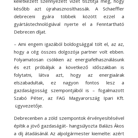
keletkezett szennyezett vizet tisztítja meg, hogy
később azt újrahasznosíthassák. A Schaeffler
debreceni gyára többek között ezzel a
gyártástechnológiával nyerte el a Fenntartható
Debrecen díjat.
– Ami engem igazából boldogsággal tölt el, az az,
hogy a cég összes dolgozója partner volt ebben.
Folyamatosan csökken az energiafelhasználásunk
és ezt próbáljuk a következő időszakban is
folytatni, látva azt, hogy az energiaárak
elszabadultak, ez nagyon fontos lesz a
gazdaságosság szempontjából is – fogalmazott
Szabó Péter, az FAG Magyarország Ipari Kft.
ügyvezetője.
Debrecenben a zöld szempontok érvényesítésével
építik a jövő gazdaságát- hangsúlyozta Balázs Ákos
a díj átadásánál. Az alpolgármester kiemelte: azért