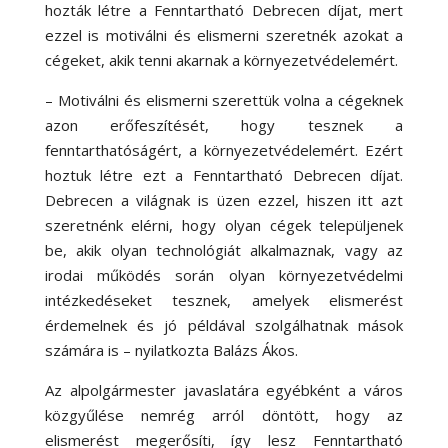
hozták létre a Fenntartható Debrecen díjat, mert
ezzel is motiválni és elismerni szeretnék azokat a
cégeket, akik tenni akarnak a környezetvédelemért.
– Motiválni és elismerni szerettük volna a cégeknek
azon erőfeszítését, hogy tesznek a
fenntarthatóságért, a környezetvédelemért. Ezért
hoztuk létre ezt a Fenntartható Debrecen díjat.
Debrecen a világnak is üzen ezzel, hiszen itt azt
szeretnénk elérni, hogy olyan cégek települjenek
be, akik olyan technológiát alkalmaznak, vagy az
irodai működés során olyan környezetvédelmi
intézkedéseket tesznek, amelyek elismerést
érdemelnek és jó példával szolgálhatnak mások
számára is – nyilatkozta Balázs Ákos.
Az alpolgármester javaslatára egyébként a város
közgyűlése nemrég arról döntött, hogy az
elismerést megerősíti, így lesz Fenntartható