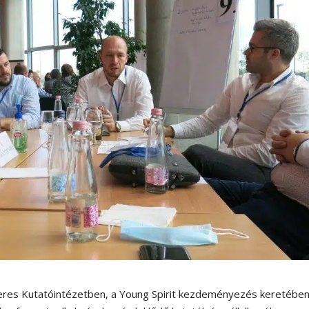
eres Kutatóintézetben, a Young Spirit kezdeményezés keretébe