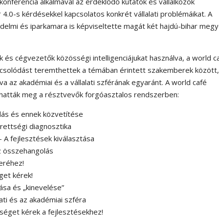
konferencia alkalmával az érdeklődő kutatók és vállalkozók
 4.0-s kérdésekkel kapcsolatos konkrét vállalati problémáikat. A
lmi és iparkamara is képviseltette magát két hajdú-bihar megy
ek és cégvezetők közösségi intelligenciájukat használva, a world c
pcsolódást teremthettek a témában érintett szakemberek között
va az akadémiai és a vállalati szférának egyaránt. A world café
lhatták meg a résztvevők forgóasztalos rendszerben:
udás és ennek közvetítése
érettségi diagnosztika
– A fejlesztések kiválasztása
Az összehangolás
keréhez!
get kérek!
ása és „kinevelése”
ati és az akadémiai szféra
éget kérek a fejlesztésekhez!