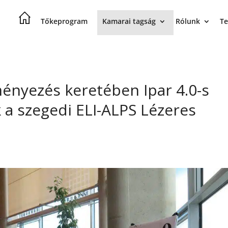
Tőkeprogram
Kamarai tagság
Rólunk
Te
ényezés keretében Ipar 4.0-s
k a szegedi ELI-ALPS Lézeres