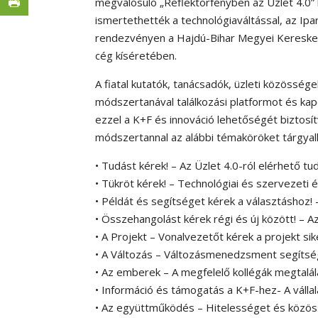
megvalósuló „Reflektorfényben az Üzlet 4.0” 
ismertethették a technológiaváltással, az Ipar
rendezvényen a Hajdú-Bihar Megyei Kereskede
cég kíséretében.
A fiatal kutatók, tanácsadók, üzleti közösség
módszertanával találkozási platformot és ka
ezzel a K+F és innováció lehetőségét biztosít
módszertannal az alábbi témaköröket tárgya
• Tudást kérek! – Az Üzlet 4.0-ról elérhető t
• Tükröt kérek! – Technológiai és szervezeti 
• Példát és segítséget kérek a választáshoz! 
• Összehangolást kérek régi és új között! – 
• A Projekt – Vonalvezetőt kérek a projekt si
• A Változás – Változásmenedzsment segítsé
• Az emberek – A megfelelő kollégák megtalál
• Információ és támogatás a K+F-hez- A vállal
• Az együttműködés – Hitelességet és közöss