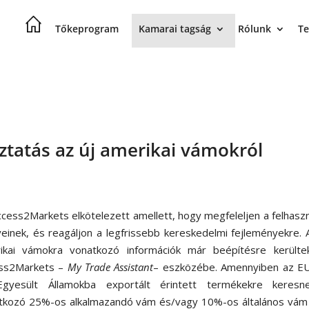
Tőkeprogram
Kamarai tagság
Rólunk
Te
ztatás az új amerikai vámokról
ccess2Markets elkötelezett amellett, hogy megfeleljen a felhasz
yeinek, és reagáljon a legfrissebb kereskedelmi fejleményekre. 
ikai vámokra vonatkozó információk már beépítésre kerülte
ss2Markets –
My Trade Assistant
– eszközébe. Amennyiben az EU
gyesült Államokba exportált érintett termékekre keresn
tkozó 25%-os alkalmazandó vám és/vagy 10%-os általános vám