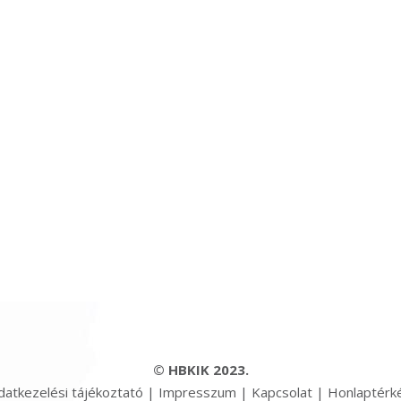
© HBKIK 2023.
datkezelési tájékoztató
|
Impresszum
|
Kapcsolat
|
Honlaptérk