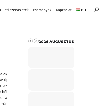
rületi szervezetek
Események
Kapcsolat
HU
2026.AUGUSZTUS
nálók
Az új
k az
-ból
e, a
 már