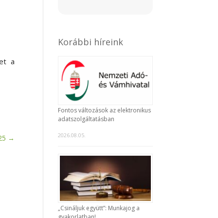
Korábbi híreink
et a
Fontos változások az elektronikus
adatszolgáltatásban
2026.08.05.
25
→
„Csináljuk együtt”: Munkajog a
gyakorlatban!