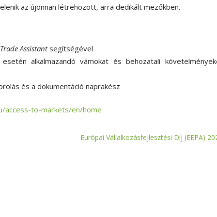
lenik az újonnan létrehozott, arra dedikált mezőkben.
Trade Assistant
segítségével
t esetén alkalmazandó vámokat és behozatali követelmények
orolás és a dokumentáció naprakész
.eu/access-to-markets/en/home
Európai Vállalkozásfejlesztési Díj (EEPA) 20