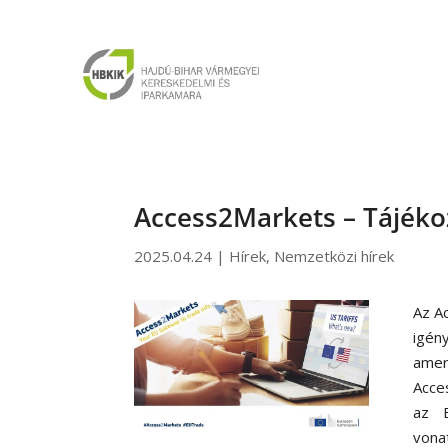
Access2Markets – Tájéko
2025.04.24
|
Hírek
,
Nemzetközi hírek
Az A
igén
amer
Acce
az E
vona