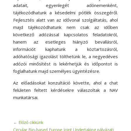
adatait, egyenlegét adónemenként,
tájékozódhatunk a késedelmi pótlék összegéről.
Fejlesztés alatt van az idővonal szolgáltatás, ahol
majd tájékozódhatunk nem csak az időben
következő adózással kapcsolatos feladatokról,
hanem az esetleges hiányzó bevallásról,
információt kaphatunk a köztartozásról,
adóhatósági igazolást tölthetünk le, a negyedéves
adózói minősítést is lekérhetjük és időpontot is
foglalhatunk majd személyes ügyintézésre.
Az előadásokat konzultáció követte, ahol a chat
felületen feltett kérdésekre válaszoltak a NAV
munkatársai.
←
Előző cikkünk
Circular Bio-based Europe Joint Undertaking pályázati