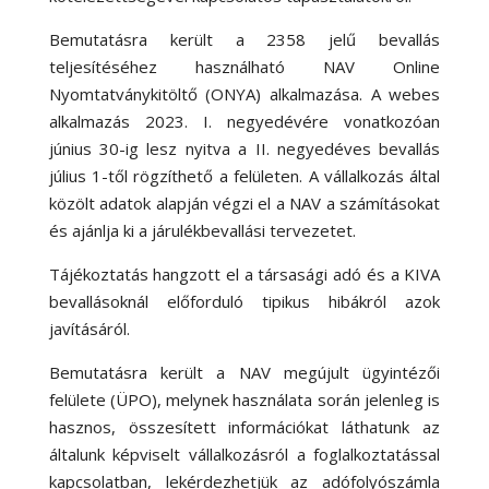
Bemutatásra került a 2358 jelű bevallás
teljesítéséhez használható NAV Online
Nyomtatványkitöltő (ONYA) alkalmazása. A webes
alkalmazás 2023. I. negyedévére vonatkozóan
június 30-ig lesz nyitva a II. negyedéves bevallás
július 1-től rögzíthető a felületen. A vállalkozás által
közölt adatok alapján végzi el a NAV a számításokat
és ajánlja ki a járulékbevallási tervezetet.
Tájékoztatás hangzott el a társasági adó és a KIVA
bevallásoknál előforduló tipikus hibákról azok
javításáról.
Bemutatásra került a NAV megújult ügyintézői
felülete (ÜPO), melynek használata során jelenleg is
hasznos, összesített információkat láthatunk az
általunk képviselt vállalkozásról a foglalkoztatással
kapcsolatban, lekérdezhetjük az adófolyószámla