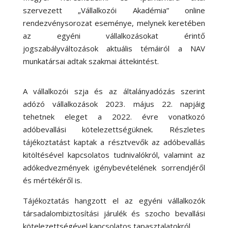
szervezett „Vállalkozói Akadémia” online
rendezvénysorozat eseménye, melynek keretében
az egyéni vállalkozásokat érintő
jogszabályváltozások aktuális témáiról a NAV
munkatársai adtak szakmai áttekintést.
A vállalkozói szja és az általányadózás szerint
adózó vállalkozások 2023. május 22. napjáig
tehetnek eleget a 2022. évre vonatkozó
adóbevallási kötelezettségüknek. Részletes
tájékoztatást kaptak a résztvevők az adóbevallás
kitöltésével kapcsolatos tudnivalókról, valamint az
adókedvezmények igénybevételének sorrendjéről
és mértékéről is.
Tájékoztatás hangzott el az egyéni vállalkozók
társadalombiztosítási járulék és szocho bevallási
kötelezettségével kapcsolatos tapasztalatokról.