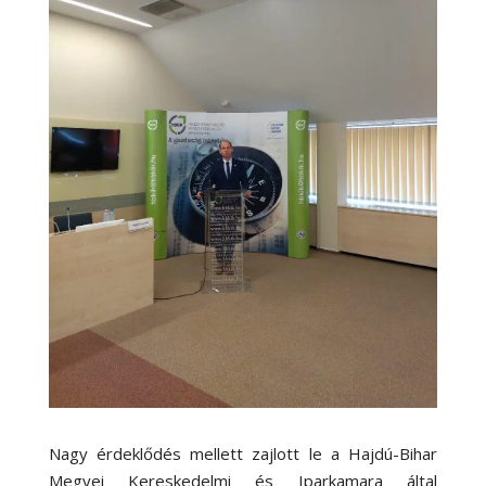
Nagy érdeklődés mellett zajlott le a Hajdú-Bihar
Megyei Kereskedelmi és Iparkamara által