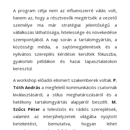
A program célja nem az influenszerré válás volt,
hanem az, hogy a résztvevők megértsék: a vezető
személye ma már stratégiai jelentőségű a
vállalkozás láthatósága, hitelessége és növekedése
szempontjából. A nap során a tartalomgyártás, a
közösségi média, a sajtómegjelenések és a
nyilvános szereplés kérdései kerültek fókuszba,
gyakorlati példákon és hazai tapasztalatokon
keresztül.
A workshop előadói elismert szakemberek voltak.
P.
Tóth András
a megfelelő kommunikációs csatornák
kiválasztásáról, a stílus meghatározásáról és a
hatékony tartalomgyártás alapjairól beszélt.
M.
Szűcs Péter
a televíziós és rádiós szereplések,
valamint az interjúhelyzetek világába nyújtott
betekintést, bemutatva, hogyan lehet