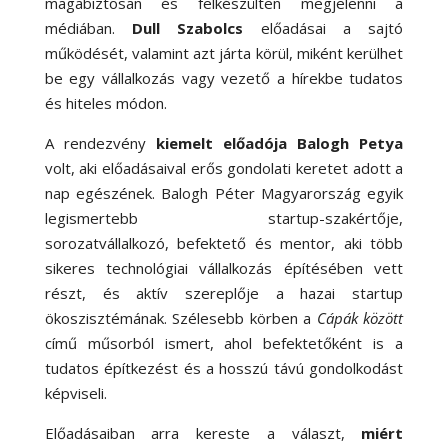
magabiztosan és felkészülten megjelenni a
médiában.
Dull Szabolcs
előadásai a sajtó
működését, valamint azt járta körül, miként kerülhet
be egy vállalkozás vagy vezető a hírekbe tudatos
és hiteles módon.
A rendezvény
kiemelt előadója Balogh Petya
volt, aki előadásaival erős gondolati keretet adott a
nap egészének. Balogh Péter Magyarország egyik
legismertebb startup-szakértője,
sorozatvállalkozó, befektető és mentor, aki több
sikeres technológiai vállalkozás építésében vett
részt, és aktív szereplője a hazai startup
ökoszisztémának. Szélesebb körben a
Cápák között
című műsorból ismert, ahol befektetőként is a
tudatos építkezést és a hosszú távú gondolkodást
képviseli.
Előadásaiban arra kereste a választ,
miért