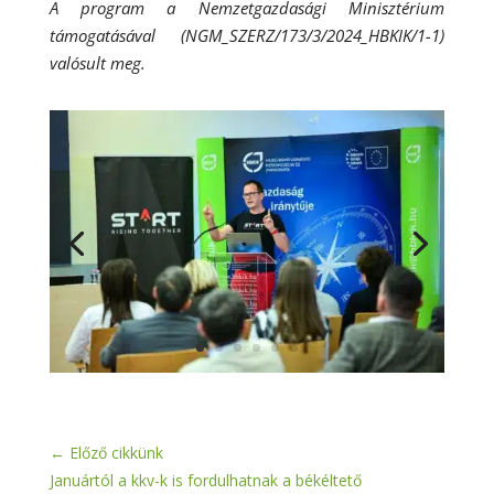
A program a Nemzetgazdasági Minisztérium
támogatásával (NGM_SZERZ/173/3/2024_HBKIK/1-1)
valósult meg.
←
Előző cikkünk
Januártól a kkv-k is fordulhatnak a békéltető