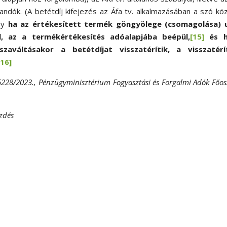
zandók. (A betétdíj kifejezés az Áfa tv. alkalmazásában a szó kö
gy
ha az értékesített termék göngyölege (csomagolása) 
el, az a termékértékesítés adóalapjába beépül,
[15]
és 
zaváltásakor a betétdíjat visszatérítik, a visszatérí
[16]
36228/2023., Pénzügyminisztérium Fogyasztási és Forgalmi Adók Főos
ezdés