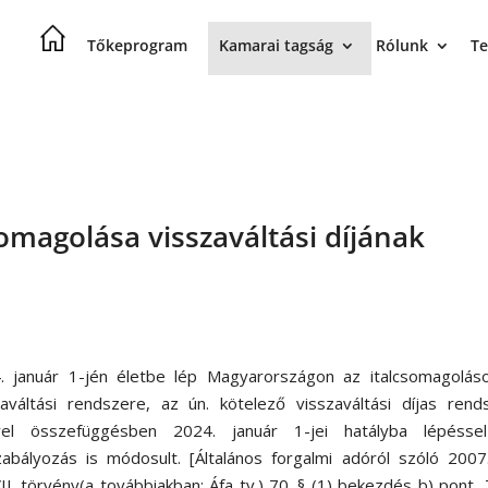
Tőkeprogram
Kamarai tagság
Rólunk
Te
omagolása visszaváltási díjának
. január 1-jén életbe lép Magyarországon az italcsomagoláso
zaváltási rendszere, az ún. kötelező visszaváltási díjas rend
yel összefüggésben 2024. január 1-jei hatályba lépésse
zabályozás is módosult. [Általános forgalmi adóról szóló 2007
I. törvény(a továbbiakban: Áfa tv.) 70. § (1) bekezdés b) pont, 