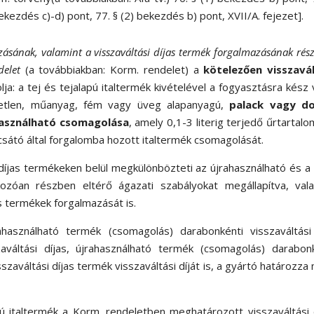
ekezdés c)-d) pont, 77. § (2) bekezdés b) pont, XVII/A. fejezet].
zásának, valamint a visszaváltási díjas termék forgalmazásának rész
delet
(a továbbiakban: Korm. rendelet) a
kötelezően visszavál
ja: a tej és tejalapú italtermék kivételével a fogyasztásra kész
vetlen, műanyag, fém vagy üveg alapanyagú,
palack vagy d
használható csomagolása
, amely 0,1-3 literig terjedő űrtartal
csátó által forgalomba hozott italtermék csomagolását.
 díjas termékeken belül megkülönbözteti az újrahasználható és 
ozóan részben eltérő ágazati szabályokat megállapítva, vala
s termékek forgalmazását is.
ahasználható termék (csomagolás) darabonkénti visszaváltási 
váltási díjas, újrahasználható termék (csomagolás) darabonk
szaváltási díjas termék visszaváltási díját is, a gyártó határozza
ú italtermék a Korm. rendeletben meghatározott visszaváltási d