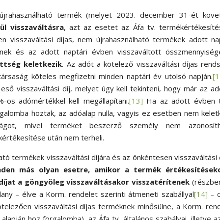
 újrahasználható termék (melyet 2023. december 31-ét köve
ül visszaváltásra
, azt az esetet az Áfa tv. termékértékesít
n visszaváltási díjas, nem újrahasználható termékek adott na
ek és az adott naptári évben visszaváltott összmennyiség
ttség keletkezik
. Az adót a kötelező visszaváltási díjas rend
ársaság köteles megfizetni minden naptári év utolsó napján.
[1
ső visszaváltási díj, melyet úgy kell tekinteni, hogy már az ad
-os adómértékkel kell megállapítani.
[13]
Ha az adott évben 
rgalomba hoztak, az adóalap nulla, vagyis ez esetben nem kelet
aságot, mivel terméket beszerző személy nem azonosíth
értékesítése után nem terheli.
ható termékek visszaváltási díjára és az önkéntesen visszaváltási 
nden más olyan esetre, amikor a termék értékesítések
díjat a göngyöleg visszaváltásakor visszatérítenek
(részbe
any – élve a Korm. rendelet szerinti átmeneti szabállyal
[14]
– 
telezően visszaváltási díjas terméknek minősülne, a Korm. ren
lapján hoz forgalomba), az Áfa tv. általános szabályai, illetve a