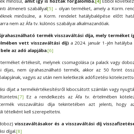
mék minősül,
amit így is hoztak forgalomba.
[4]
Ebből következ
nti átmeneti szabállyal
[5]
– olyan terméket, amely a Korm. ren
rméknek minősülne, a Korm. rendelet hatálybalépése előtt hat
arra nem az Áfa tv. különös szabályai alkalmazandóak.
újrahasználható termék visszaváltási díja, mely terméket íg
lmében vett visszaváltási díj)
a 2024. január 1-jén hatályba
 bele az adó alapjába
.
[6]
alterméket értékesít, melynek csomagolása (a palack vagy dobo
si díjas, nem újrahasználható termék, akkor az 50 forint öss
óalapjának, vagyis az után nem keletkezik adófizetési kötelezetts
ási díjat a termékértékesítésről kibocsátott számlán vagy nyugt
tüntetni.
[7]
Ez a rendelkezés az Áfa tv. értelmében kötele
 termék visszaváltási díja tekintetében azt jelenti, hogy a
i tételként kell szerepeltetni.
doboz)
visszaváltásakor és a visszaváltási díj visszafizetés
si díjjal.
[8]