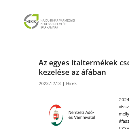
Az egyes italtermékek cs
kezelése az áfában
2023.12.13
|
Hírek
2024
viss
mell
áfas
CXXVI