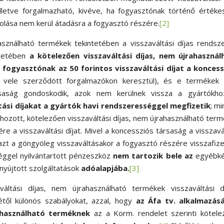
lletve forgalmazható, kivéve, ha fogyasztónak történő értéke
olása nem kerül átadásra a fogyasztó részére.
[2]
asználható termékek tekintetében a visszaváltási díjas rendsz
retében
a kötelezően visszaváltási díjas, nem újrahasznál
fogyasztónak az 50 forintos visszaváltási díjat a koncess
 vele szerződött forgalmazókon keresztül), és e termékek 
rsaság gondoskodik, azok nem kerülnek vissza a gyártókho
tási díjakat a gyártók havi rendszerességgel megfizetik
; m
hozott, kötelezően visszaváltási díjas, nem újrahasználható ter
e a visszaváltási díjat. Mivel a koncessziós társaság a visszavá
gy azt a göngyöleg visszaváltásakor a fogyasztó részére visszafiz
éggel nyilvántartott pénzeszköz
nem tartozik bele az
egyébké
nyújtott szolgáltatások
adóalapjába.
[3]
áltási díjas, nem újrahasználható termékek visszaváltási dí
től különös szabályokat, azzal, hogy
az Áfa tv. alkalmazás
rahasználható terméknek
az a Korm. rendelet szerinti kötel