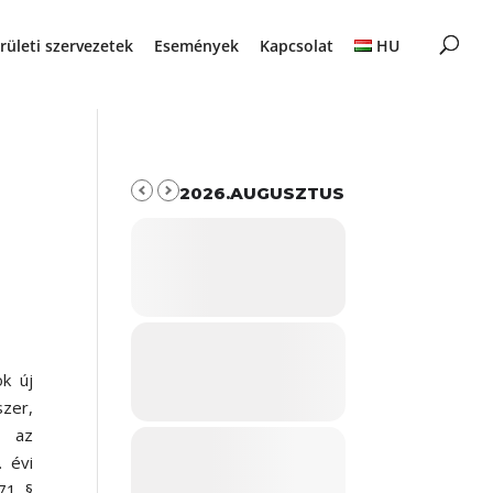
rületi szervezetek
Események
Kapcsolat
HU
2026.AUGUSZTUS
k új
szer,
l az
. évi
71. §