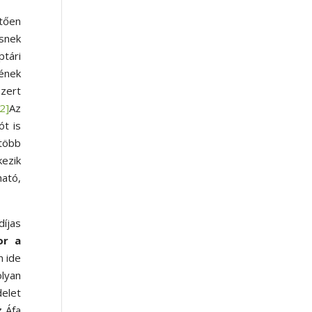
tően
ésnek
ptári
ének
szert
2]
Az
ót is
több
kezik
ató,
díjas
or a
n ide
olyan
delet
z Áfa