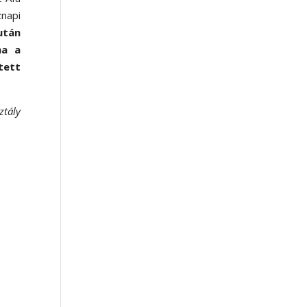
znapi
után
ha a
tett
ztály