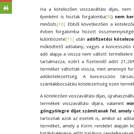
Ha a kötelezően visszaváltási díjas, nem
ilyenként is hoztak forgalomba
[9]
)
nem ker
minősíti.
[10]
Ebből következően a kötelezőe
évben forgalomba hozott összmennyiségén
különbözete
[11]
után
adófizetési köteleze
működtető adóalany, vagyis a koncessziós t
adó alapja a vissza nem váltott termékekre e
tartalmazza, ezért a fizetendő adót 21,26%
terméket váltottak vissza, mint amennyit fo
adókötelezettség. A koncessziós társ
számlakibocsátási kötelezettség ezen termék
A kötelezően visszaváltási díjas, újrahasznál
termékek visszaváltási díjára, valamint
mi
göngyölegre díjat számítanak fel
,
amely 
tartoznak azok az esetek is, amikor az adóal
terméket, amely a Korm. rendelet alapján kö
hatálybalépése előtt hatályos rendelkezések a