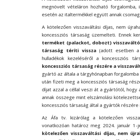
megnövelt vételáron hozható forgalomba, i
esetén az italtermékkel együtt annak csomag
A kötelezően visszaváltási díjas, nem újrah
koncessziós társaság üzemelteti. Ennek ke
terméket (palackot, dobozt) visszaváltó 
társaság téríti vissza
(adott esetben a
hulladékok kezeléséről a koncessziós tá
koncessziós társaság részére a visszavál
gyártó az általa a tárgyhónapban forgalomba 
után fizeti meg a koncessziós társaság részér
díjat azzal a céllal veszi át a gyártótól, ho
annak összege mint elszámolási kötelezetts
koncessziós társaság által a gyártók részére 
Az Áfa tv. kizárólag a kötelezően visszav
vonatkozóan határoz meg 2024. január 1-jé
kötelezően visszaváltási díjas, nem új