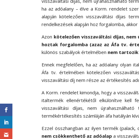
visszaváltási díjas, nem újrahasználható ter
ha az adóalany – élve a Korm. rendelet szeri
alapján kötelezően visszaváltási díjas te
rendelkezések alapján hoz forgalomba, akkor 
Azon
kötelezően visszaváltási díjas, nem 
hoztak forgalomba (azaz az Áfa tv. érte
különös szabályok értelmében
nem tartozik
Ennek megfelelően, ha az adóalany olyan it
Áfa tv. értelmében kötelezően visszaváltá
visszaváltási díj nem része az értékesítés ad
A Korm. rendelet kimondja, hogy a visszavált
italtermék ellenértékétől elkülönítve kell fel
visszaváltási díjas, nem újrahasználható
termékértékesítés számláján áfa hatályán kívül
Ezzel összhangban az ilyen termék (palack, 
nem csökkenthető az adóalap
a visszaváltá