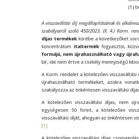
(1) b
A visszaváltási díj megállapításának és alkalma
szabályairól szóló 450/2023. (X. 4.) Korm. ren
díjas termékek
körébe a következőket sorol
koncentrátum
italtermék
fogyasztói, köz
formájú, nem
újrahasználható vagy újra
bír, ide nem értve a csekély mennyiségű kibo
A Korm. rendelet a kötelezően visszaváltási
újrahasználható termékeket, azokra vonatk
szabályozza az önkéntesen visszaváltási díja
A kötelezően visszaváltási díjas, nem újr
egységesen 50 forint, a kötelezően vissza
visszaváltási díját, ahogyan az önkéntesen vis
[1]
A kötelezően visszaváltási díjas csomagolás