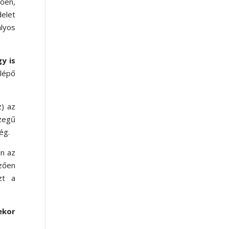
ően,
delet
ályos
y is
 lépő
z) az
zegű
ég.
án az
zően
zt a
ekor