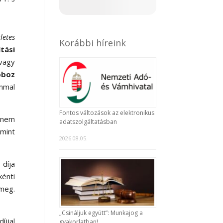
letes
Korábbi híreink
tási
 vagy
oboz
ommal
Fontos változások az elektronikus
a nem
adatszolgáltatásban
mint
2026.08.05.
díja
énti
 meg.
„Csináljuk együtt”: Munkajog a
íjjal
gyakorlatban!