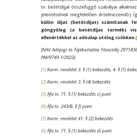
tv. betétdíjjal összefüggő szabályai alkalma
jelentésének megfelelően értelmezendő.) Í
külön díjat (betétdíjat) számítanak f
göngyöleg (a betétdíjas termék) viss
ellenértékkel az adóalap utólag csökken.
[NAV Adójogi és Tájékoztatási Főosztály 29718
PM/9749-1/2023
]
[1]
Korm. rendelet 3. § (1) bekezdés, 4. § (1) bek
[2]
Korm. rendelet 3. § (4) bekezdés
[3]
Áfa tv. 71. § (1) bekezdés c) pont
[4]
Áfa tv. 243/B. § f) pont
[5]
Korm. rendelet 41. § (2) bekezdés
[6]
Áfa tv. 71. § (1) bekezdés d) pont