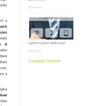
sítés
2026.08.04.
ert a
ható
ziós
mint
Ügyfélszolgálati tájékoztató
z.
A
inden
2026.08.04.
mékek
További híreink
ltási
esse,
nt a
jára
ában
ezően