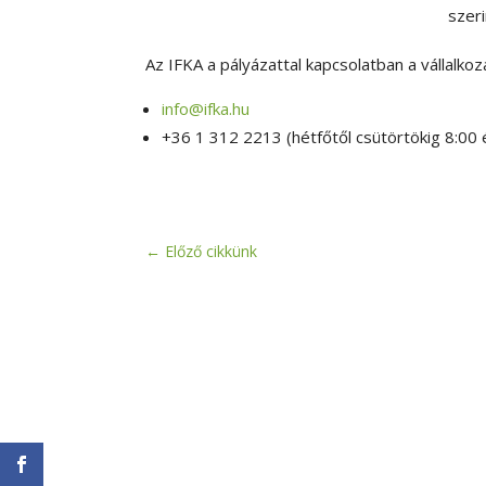
szer
Az IFKA a pályázattal kapcsolatban a vállalk
info@ifka.hu
+36 1 312 2213 (hétfőtől csütörtökig 8:00 
←
Előző cikkünk