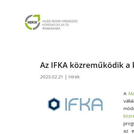
Az IFKA közreműködik a 
2023.02.21
|
Hírek
A
Ma
váll
módo
közr
prog
az e