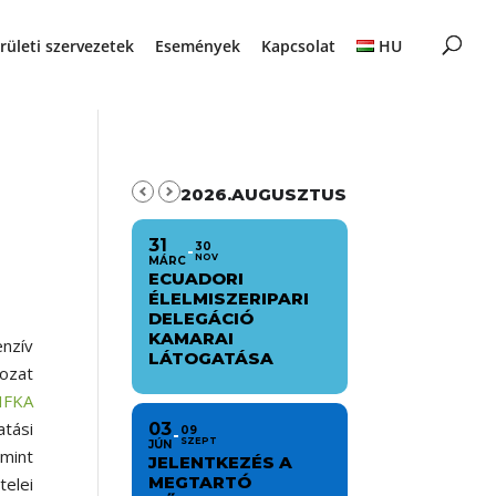
rületi szervezetek
Események
Kapcsolat
HU
2026.AUGUSZTUS
31
30
NOV
MÁRC
ECUADORI
ÉLELMISZERIPARI
DELEGÁCIÓ
KAMARAI
enzív
LÁTOGATÁSA
ozat
IFKA
atási
03
09
SZEPT
JÚN
amint
JELENTKEZÉS A
MEGTARTÓ
elei