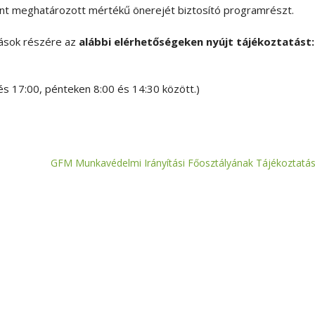
int meghatározott mértékű önerejét biztosító programrészt.
ozások részére az
alábbi elérhetőségeken nyújt tájékoztatást:
és 17:00, pénteken 8:00 és 14:30 között.)
GFM Munkavédelmi Irányítási Főosztályának Tájékoztatás