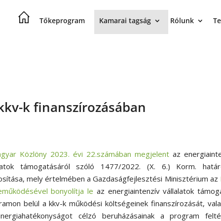
Tőkeprogram
Kamarai tagság
Rólunk
Te
kkv-k finanszírozásában
gyar Közlöny 2023. évi 22.számában megjelent
az energiaint
alatok támogatásáról szóló 1477/2022. (X. 6.) Korm. határ
sítása, mely értelmében a Gazdaságfejlesztési Minisztérium az
eműködésével bonyolítja le
az energiaintenzív vállalatok támog
ramon belül a kkv-k működési költségeinek finanszírozását, val
nergiahatékonyságot célzó beruházásainak a program feltét