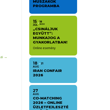
MŰSZAKOK
PROGRAMBA
15
18
NOV
JÚL
„CSINÁLJUK
EGYÜTT”:
MUNKAJOG A
GYAKORLATBAN!
Online esemény
ai
→
18
21
AUG
IRAN CONFAIR
2026
27
AUG
CO-MATCHING
2026 – ONLINE
ÜZLETFEJLESZTÉ