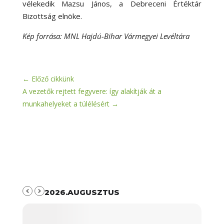
vélekedik Mazsu János, a Debreceni Értéktár
Bizottság elnöke.
Kép forrása: MNL Hajdú-Bihar Vármegyei Levéltára
←
Előző cikkünk
A vezetők rejtett fegyvere: így alakítják át a
munkahelyeket a túlélésért
→
2026.AUGUSZTUS