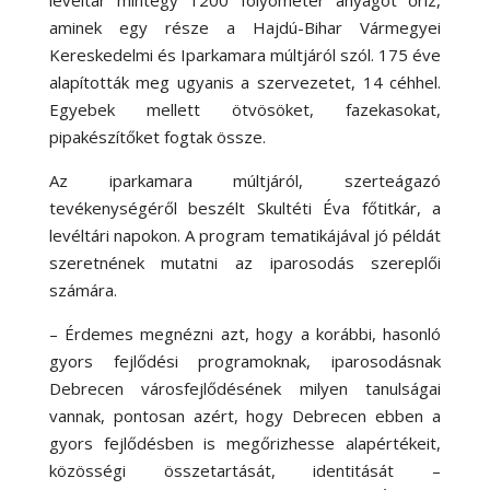
levéltár mintegy 1200 folyóméter anyagot őriz,
aminek egy része a Hajdú-Bihar Vármegyei
Kereskedelmi és Iparkamara múltjáról szól. 175 éve
alapították meg ugyanis a szervezetet, 14 céhhel.
Egyebek mellett ötvösöket, fazekasokat,
pipakészítőket fogtak össze.
Az iparkamara múltjáról, szerteágazó
tevékenységéről beszélt Skultéti Éva főtitkár, a
levéltári napokon. A program tematikájával jó példát
szeretnének mutatni az iparosodás szereplői
számára.
– Érdemes megnézni azt, hogy a korábbi, hasonló
gyors fejlődési programoknak, iparosodásnak
Debrecen városfejlődésének milyen tanulságai
vannak, pontosan azért, hogy Debrecen ebben a
gyors fejlődésben is megőrizhesse alapértékeit,
közösségi összetartását, identitását –