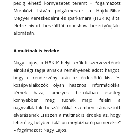
pedig élhető környezetet teremt – fogalmazott
Muraközi István polgármester a Hajdú-Bihar
Megyei Kereskedelmi és Iparkamara (HBKIK) által
életre hívott beszállítói roadshow berettyóújfalui
állomásán.
A multinak is érdeke
Nagy Lajos, a HBKIK helyi területi szervezetének
elnökségi tagja annak a reményének adott hangot,
hogy e rendezvény után az érdeklődő kis- és
középvállalkozók olyan hasznos információkkal
térnek haza, amelyek birtokában esetleg
könnyebben meg tudnak majd felelni a
nagyvállalatok beszállítókkal szemben támasztott
elvárásainak. „Hiszen a multinak is érdeke az, hogy
lehetőleg helyben találjon megbízható partnerekre”
– fogalmazott Nagy Lajos.