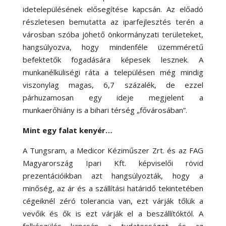
idetelepülésének elősegítése kapcsán. Az előadó
részletesen bemutatta az iparfejlesztés terén a
városban szóba jöhető önkormányzati területeket,
hangsúlyozva, hogy mindenféle üzemméretű
befektetők fogadására képesek lesznek. A
munkanélküliségi ráta a településen még mindig
viszonylag magas, 6,7 százalék, de ezzel
párhuzamosan egy ideje megjelent a
munkaerőhiány is a bihari térség „fővárosában”.
Mint egy falat kenyér…
A Tungsram, a Medicor Kéziműszer Zrt. és az FAG
Magyarország Ipari Kft. képviselői rövid
prezentációikban azt hangsúlyozták, hogy a
minőség, az ár és a szállítási határidő tekintetében
cégeiknél zéró tolerancia van, ezt várják tőlük a
vevőik és ők is ezt várják el a beszállítóktól. A
felkészülés kapcsán a tudatosságot és az