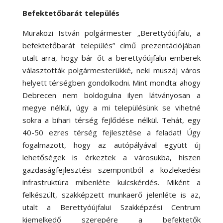
Befektetőbarát település
Muraközi István polgármester „Berettyóújfalu, a
befektetőbarát település” című prezentációjában
utalt arra, hogy bár őt a berettyóújfalui emberek
választották polgármesterükké, neki muszáj város
helyett térségben gondolkodni. Mint mondta: ahogy
Debrecen nem boldogulna ilyen látványosan a
megye nélkül, úgy a mi településünk se vihetné
sokra a bihari térség fejlődése nélkül. Tehát, egy
40-50 ezres térség fejlesztése a feladat! Úgy
fogalmazott, hogy az autópályával együtt új
lehetőségek is érkeztek a városukba, hiszen
gazdaságfejlesztési szempontból a közlekedési
infrastruktúra mibenléte kulcskérdés. Miként a
felkészült, szakképzett munkaerő jelenléte is az,
utalt a Berettyóújfalui Szakképzési Centrum
kiemelkedő szerepére a befektetők