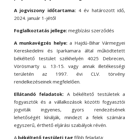
A jogviszony időtartama:
4 év határozott idő,
2024. január 1-jétől
Foglalkoztatás jellege:
megbízási szerződés
A munkavégzés helye:
a Hajdú-Bihar Vármegyei
Kereskedelmi és Iparkamara által működtetett
békéltető testület székhelyén 4025 Debrecen,
Vörösmarty u. 13-15. vagy annak illetékességi
területén az 1997. évi CLV. törvény
rendelkezéseinek megfelelően.
Ellátandó feladatok:
A békéltető testületek a
fogyasztók és a vállalkozások közötti fogyasztói
jogviták ingyenes, gyors rendezésének
lehetőségét kínálják, mindezt a felek számára
egyszerű, érthető eljárási szabályok révén.
A
békéltető testületi tag
főbb feladata: