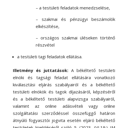
– a testületi feladatok menedzselése,
– szakmai és pénzügyi beszámolók
elkészítése,
– országos szakmai üléseken történő
részvétel
a testületi tagi feladatok ellátása.
Illetmény és juttatások:
A békéltető testületi
elnöki és tagsági feladat ellátására vonatkozó
kiválasztási eljárás szabályairól és a békéltető
testületi elnökök és tagok díjazásáról, képzéséről
és a békéltető testületi alapvizsga szabályairól,
valamint az online adásvételi vagy online
szolgáltatási szerződéssel összefüggő határon
átnyúló fogyasztói jogvita esetén eljáró békéltető
testületek kijelöléséről szóló 5 /2023. (VI.19.) IM