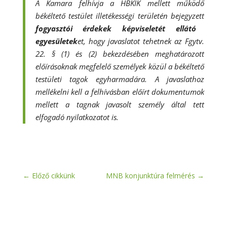
A Kamara felhívja a HBKIK mellett működő
békéltető testület illetékességi területén bejegyzett
fogyasztói érdekek képviseletét ellátó
egyesületek
et, hogy javaslatot tehetnek az Fgytv.
22. § (1) és (2) bekezdésében meghatározott
előírásoknak megfelelő személyek közül a békéltető
testületi tagok egyharmadára.
A javaslathoz
mellékelni kell a felhívásban előírt dokumentumok
mellett a tagnak javasolt személy által tett
elfogadó nyilatkozatot is.
←
Előző cikkünk
MNB konjunktúra felmérés
→