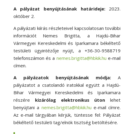
A pályázat benyújtásának határideje:
2023.
október 2.
A pályázati kiírás részleteivel kapcsolatosan további
információt Nemes Brigitta, a Hajdú-Bihar
Vármegyei Kereskedelmi és Iparkamara békéltető
testületi ügyintézője nyújt, a +36-30-9588719
telefonszámon és a
nemes.brigitta@hbkik.hu
e-mail
címen.
A pályázatok benyújtásának módja:
A
pályázatot a csatolandó iratokkal együtt a Hajdú-
Bihar Vármegyei Kereskedelmi és Iparkamara
részére
kizárólag elektronikus úton
lehet
benyújtani a
nemes.brigitta@hbkik.hu
e-mail címre.
Az e-mail tárgyában kérjük, tüntesse fel: Pályázat
békéltető testületi tag/elnök tisztség betöltésére.