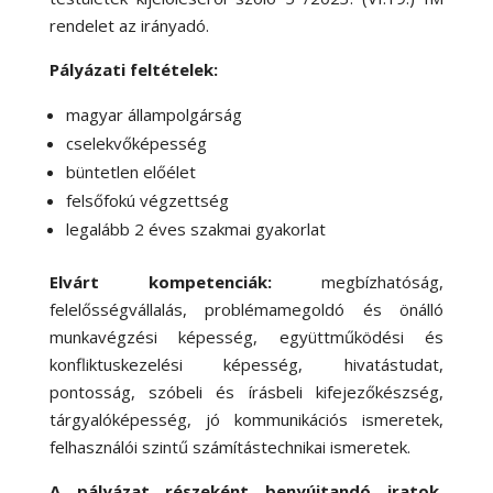
rendelet az irányadó.
Pályázati feltételek:
magyar állampolgárság
cselekvőképesség
büntetlen előélet
felsőfokú végzettség
legalább 2 éves szakmai gyakorlat
Elvárt kompetenciák:
megbízhatóság,
felelősségvállalás, problémamegoldó és önálló
munkavégzési képesség, együttműködési és
konfliktuskezelési képesség, hivatástudat,
pontosság, szóbeli és írásbeli kifejezőkészség,
tárgyalóképesség, jó kommunikációs ismeretek,
felhasználói szintű számítástechnikai ismeretek.
A pályázat részeként benyújtandó iratok,