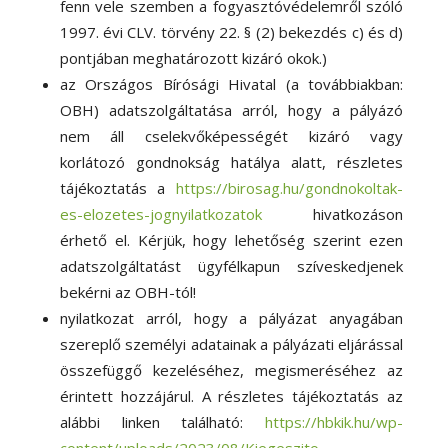
fenn vele szemben a fogyasztóvédelemről szóló
1997. évi CLV. törvény 22. § (2) bekezdés c) és d)
pontjában meghatározott kizáró okok.)
az Országos Bírósági Hivatal (a továbbiakban:
OBH) adatszolgáltatása arról, hogy a pályázó
nem áll cselekvőképességét kizáró vagy
korlátozó gondnokság hatálya alatt, részletes
tájékoztatás a
https://birosag.hu/gondnokoltak-
es-elozetes-jognyilatkozatok
hivatkozáson
érhető el. Kérjük, hogy lehetőség szerint ezen
adatszolgáltatást ügyfélkapun szíveskedjenek
bekérni az OBH-tól!
nyilatkozat arról, hogy a pályázat anyagában
szereplő személyi adatainak a pályázati eljárással
összefüggő kezeléséhez, megismeréséhez az
érintett hozzájárul. A részletes tájékoztatás az
alábbi linken található:
https://hbkik.hu/wp-
content/uploads/2023/08/Kiegeszito-