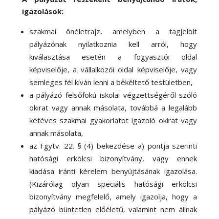
igazolások:
szakmai önéletrajz, amelyben a tagjelölt
pályázónak nyilatkoznia kell arról, hogy
kiválasztása esetén a fogyasztói oldal
képviselője, a vállalkozói oldal képviselője, vagy
semleges fél kíván lenni a békéltető testületben,
a pályázó felsőfokú iskolai végzettségéről szóló
okirat vagy annak másolata, továbbá a legalább
kétéves szakmai gyakorlatot igazoló okirat vagy
annak másolata,
az Fgytv. 22. § (4) bekezdése a) pontja szerinti
hatósági erkölcsi bizonyítvány, vagy ennek
kiadása iránti kérelem benyújtásának igazolása.
(Kizárólag olyan speciális hatósági erkölcsi
bizonyítvány megfelelő, amely igazolja, hogy a
pályázó büntetlen előéletű, valamint nem állnak