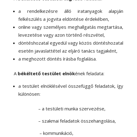
a rendelkezésre álló iratanyagok alapján
felkészülés a jogvita eldöntése érdekében,
online vagy személyes meghallgatás megtartása,
levezetése vagy azon történő részvétel,
döntéshozatal egyedül vagy közös döntéshozatal
esetén javaslattétel az eljáró tanács tagjaként,
a meghozott döntés írásba foglalása.
A
békéltető testület elnök
ének feladata:
a testület elnöklésével összefüggő feladatok, így
különösen:
– a testületi munka szervezése,
– szakmai feladatok összehangolása,
– kommunikáció,