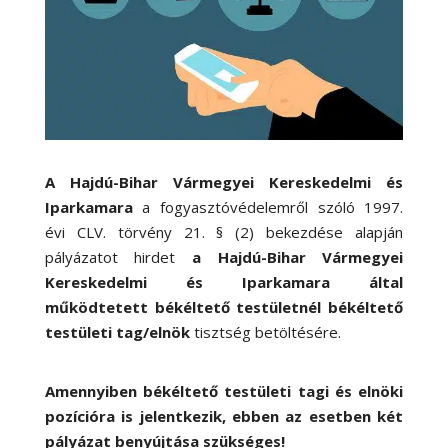
A Hajdú-Bihar Vármegyei Kereskedelmi és
Iparkamara
a fogyasztóvédelemről szóló 1997.
évi CLV. törvény 21. § (2) bekezdése alapján
pályázatot hirdet
a Hajdú-Bihar Vármegyei
Kereskedelmi és Iparkamara által
működtetett békéltető testületnél
békéltető
testületi tag/elnök
tisztség betöltésére.
Amennyiben békéltető testületi tagi és elnöki
pozícióra is jelentkezik, ebben az esetben két
pályázat benyújtása szükséges!