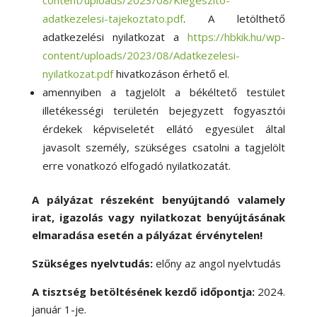
adatkezelesi-tajekoztato.pdf
. A letölthető
adatkezelési nyilatkozat a
https://hbkik.hu/wp-
content/uploads/2023/08/Adatkezelesi-
nyilatkozat.pdf
hivatkozáson érhető el.
amennyiben a tagjelölt a békéltető testület
illetékességi területén bejegyzett fogyasztói
érdekek képviseletét ellátó egyesület által
javasolt személy, szükséges csatolni a tagjelölt
erre vonatkozó elfogadó nyilatkozatát.
A pályázat részeként benyújtandó valamely
irat, igazolás vagy nyilatkozat benyújtásának
elmaradása esetén a pályázat érvénytelen!
Szükséges nyelvtudás:
előny az angol nyelvtudás
A tisztség betöltésének kezdő időpontja:
2024.
január 1-je.