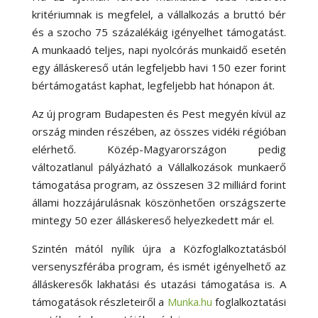
kritériumnak is megfelel, a vállalkozás a bruttó bér
és a szocho 75 százalékáig igényelhet támogatást.
A munkaadó teljes, napi nyolcórás munkaidő esetén
egy álláskereső után legfeljebb havi 150 ezer forint
bértámogatást kaphat, legfeljebb hat hónapon át.
Az új program Budapesten és Pest megyén kívül az
ország minden részében, az összes vidéki régióban
elérhető. Közép-Magyarországon pedig
változatlanul pályázható a Vállalkozások munkaerő
támogatása program, az összesen 32 milliárd forint
állami hozzájárulásnak köszönhetően országszerte
mintegy 50 ezer álláskereső helyezkedett már el.
Szintén mától nyílik újra a Közfoglalkoztatásból
versenyszférába program, és ismét igényelhető az
álláskeresők lakhatási és utazási támogatása is. A
támogatások részleteiről a
Munka.hu
foglalkoztatási