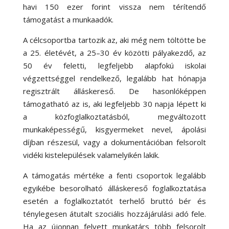
havi 150 ezer forint vissza nem térítendő
támogatást a munkaadók.
A célcsoportba tartozik az, aki még nem töltötte be
a 25. életévét, a 25–30 év közötti pályakezdő, az
50 év feletti, legfeljebb alapfokú iskolai
végzettséggel rendelkező, legalább hat hónapja
regisztrált álláskereső. De hasonlóképpen
támogatható az is, aki legfeljebb 30 napja lépett ki
a közfoglalkoztatásból, megváltozott
munkaképességű, kisgyermeket nevel, ápolási
díjban részesül, vagy a dokumentációban felsorolt
vidéki kistelepülések valamelyikén lakik.
A támogatás mértéke a fenti csoportok legalább
egyikébe besorolható álláskereső foglalkoztatása
esetén a foglalkoztatót terhelő bruttó bér és
ténylegesen átutalt szociális hozzájárulási adó fele.
Ha az újonnan felvett munkatárs több felsorolt