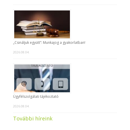
„Csináljuk együtt”: Munkajog a gyakorlatban!
2026.08.04.
Ügyfélszolgálati tájékoztató
2026.08.04.
További híreink