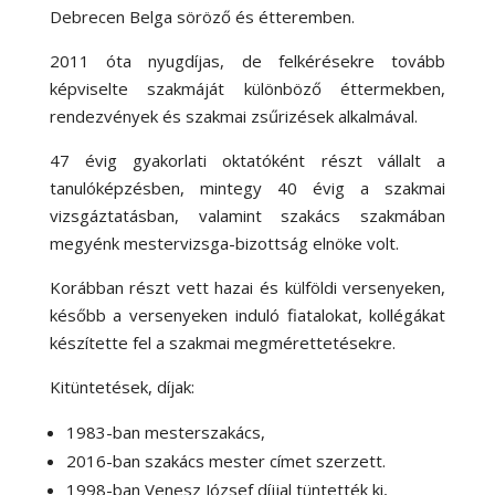
Debrecen Belga söröző és étteremben.
2011 óta nyugdíjas, de felkérésekre tovább
képviselte szakmáját különböző éttermekben,
rendezvények és szakmai zsűrizések alkalmával.
47 évig gyakorlati oktatóként részt vállalt a
tanulóképzésben, mintegy 40 évig a szakmai
vizsgáztatásban, valamint szakács szakmában
megyénk mestervizsga-bizottság elnöke volt.
Korábban részt vett hazai és külföldi versenyeken,
később a versenyeken induló fiatalokat, kollégákat
készítette fel a szakmai megmérettetésekre.
Kitüntetések, díjak:
1983-ban mesterszakács,
2016-ban szakács mester címet szerzett.
1998-ban Venesz József díjjal tüntették ki,