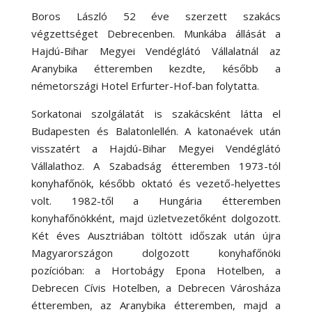
Boros László 52 éve szerzett szakács
végzettséget Debrecenben. Munkába állását a
Hajdú-Bihar Megyei Vendéglátó Vállalatnál az
Aranybika étteremben kezdte, később a
németországi Hotel Erfurter-Hof-ban folytatta.
Sorkatonai szolgálatát is szakácsként látta el
Budapesten és Balatonlellén. A katonaévek után
visszatért a Hajdú-Bihar Megyei Vendéglátó
Vállalathoz. A Szabadság étteremben 1973-tól
konyhafőnök, később oktató és vezető-helyettes
volt. 1982-től a Hungária étteremben
konyhafőnökként, majd üzletvezetőként dolgozott.
Két éves Ausztriában töltött időszak után újra
Magyarországon dolgozott konyhafőnöki
pozícióban: a Hortobágy Epona Hotelben, a
Debrecen Cívis Hotelben, a Debrecen Városháza
étteremben, az Aranybika étteremben, majd a