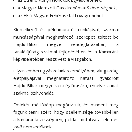
a Magyar Nemzeti Gasztronómiai Szövetségnek,
az Első Magyar Fehérasztal Lovagrendnek.
Kiemelkedő és példamutató munkájával, szakmai
munkásságával meghatározó szerepet töltött be
Hajdú-Bihar megye vendéglátásában, a
tanulóifjúság szakmai fejlődésében és a Kamaránk
képviseletében részt vett a vizsgákon.
Olyan embert gyászolunk személyében, aki gazdag
életpályájával meghatározó hatást gyakorolt
Hajdú-Bihar megye vendéglátására, emelve annak
szakmai színvonalát.
Emlékét méltóképp megőrizzük, és mindent meg
fogunk tenni azért, hogy szellemisége továbbéljen
a kamarai közösségben, példát mutatva a jelen és
jövő nemzedéknek.