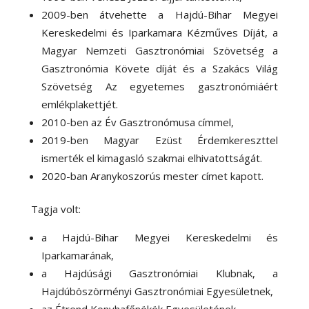
2009-ben átvehette a Hajdú-Bihar Megyei
Kereskedelmi és Iparkamara Kézműves Díját, a
Magyar Nemzeti Gasztronómiai Szövetség a
Gasztronómia Követe díját és a Szakács Világ
Szövetség Az egyetemes gasztronómiáért
emlékplakettjét.
2010-ben az Év Gasztronómusa címmel,
2019-ben Magyar Ezüst Érdemkereszttel
ismerték el kimagasló szakmai elhivatottságát.
2020-ban Aranykoszorús mester címet kapott.
Tagja volt:
a Hajdú-Bihar Megyei Kereskedelmi és
Iparkamarának,
a Hajdúsági Gasztronómiai Klubnak, a
Hajdúböszörményi Gasztronómiai Egyesületnek,
az Étrend Konyhafőnökök Egyesületének,