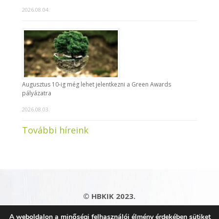
2026.08.04.
Augusztus 10-ig még lehet jelentkezni a Green Awards
pályázatra
2026.08.03.
További híreink
© HBKIK 2023.
Adatkezelési tájékoztató
|
Impresszum
|
A weboldalon a minőségi felhasználói élmény érdekében sütiket