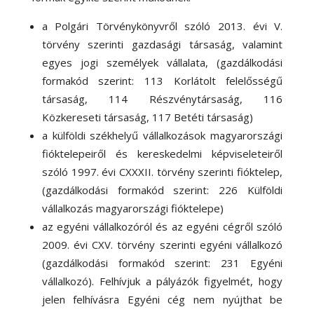
a Polgári Törvénykönyvről szóló 2013. évi V.
törvény szerinti gazdasági társaság, valamint
egyes jogi személyek vállalata, (gazdálkodási
formakód szerint: 113 Korlátolt felelősségű
társaság, 114 Részvénytársaság, 116
Közkereseti társaság, 117 Betéti társaság)
a külföldi székhelyű vállalkozások magyarországi
fióktelepeiről és kereskedelmi képviseleteiről
szóló 1997. évi CXXXII. törvény szerinti fióktelep
,
(gazdálkodási formakód szerint: 226 Külföldi
vállalkozás magyarországi fióktelepe)
az egyéni vállalkozóról és az egyéni cégről szóló
2009. évi CXV. törvény szerinti egyéni vállalkozó
(gazdálkodási formakód szerint: 231 Egyéni
vállalkozó). Felhívjuk a pályázók figyelmét, hogy
jelen felhívásra Egyéni cég nem nyújthat be