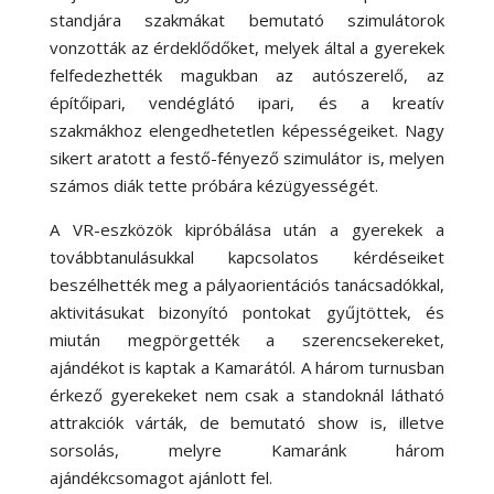
standjára szakmákat bemutató szimulátorok
vonzották az érdeklődőket, melyek által a gyerekek
felfedezhették magukban az autószerelő, az
építőipari, vendéglátó ipari, és a kreatív
szakmákhoz elengedhetetlen képességeiket. Nagy
sikert aratott a festő-fényező szimulátor is, melyen
számos diák tette próbára kézügyességét.
A VR-eszközök kipróbálása után a gyerekek a
továbbtanulásukkal kapcsolatos kérdéseiket
beszélhették meg a pályaorientációs tanácsadókkal,
aktivitásukat bizonyító pontokat gyűjtöttek, és
miután megpörgették a szerencsekereket,
ajándékot is kaptak a Kamarától. A három turnusban
érkező gyerekeket nem csak a standoknál látható
attrakciók várták, de bemutató show is, illetve
sorsolás, melyre Kamaránk három
ajándékcsomagot ajánlott fel.