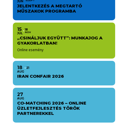
SZEPT
JÚN
JELENTKEZÉS A MEGTARTÓ
MŰSZAKOK PROGRAMBA
15
18
NOV
JÚL
„CSINÁLJUK EGYÜTT”: MUNKAJOG A
GYAKORLATBAN!
Online esemény
18
21
AUG
IRAN CONFAIR 2026
27
AUG
CO-MATCHING 2026 – ONLINE
ÜZLETFEJLESZTÉS TÖRÖK
PARTNEREKKEL