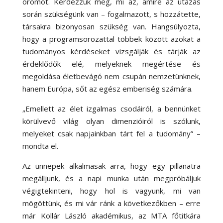
örömöt. Kérdezzük meg, mi az, amire az utazás
során szükségünk van – fogalmazott, s hozzátette,
társakra bizonyosan szükség van. Hangsúlyozta,
hogy a programsorozattal többek között azokat a
tudományos kérdéseket vizsgálják és tárják az
érdeklődők elé, melyeknek megértése és
megoldása életbevágó nem csupán nemzetünknek,
hanem Európa, sőt az egész emberiség számára.
„
Emellett az élet izgalmas csodáiról, a bennünket
körülvevő világ olyan dimenzióiról is szólunk,
melyeket csak napjainkban tárt fel a tudomány” –
mondta el.
Az ünnepek alkalmasak arra, hogy egy pillanatra
megálljunk, és a napi munka után megpróbáljuk
végigtekinteni, hogy hol is vagyunk, mi van
mögöttünk, és mi vár ránk a következőkben – erre
már Kollár László akadémikus, az MTA főtitkára