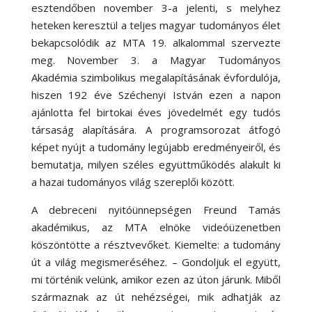
esztendőben november 3-a jelenti, s melyhez
heteken keresztül a teljes magyar tudományos élet
bekapcsolódik az MTA 19. alkalommal szervezte
meg. November 3. a Magyar Tudományos
Akadémia szimbolikus megalapításának évfordulója,
hiszen 192 éve Széchenyi István ezen a napon
ajánlotta fel birtokai éves jövedelmét egy tudós
társaság alapítására. A programsorozat átfogó
képet nyújt a tudomány legújabb eredményeiről, és
bemutatja, milyen széles együttműködés alakult ki
a hazai tudományos világ szereplői között.
A debreceni nyitóünnepségen Freund Tamás
akadémikus, az MTA elnöke videóüzenetben
köszöntötte a résztvevőket. Kiemelte: a tudomány
út a világ megismeréséhez. – Gondoljuk el együtt,
mi történik velünk, amikor ezen az úton járunk. Miből
származnak az út nehézségei, mik adhatják az