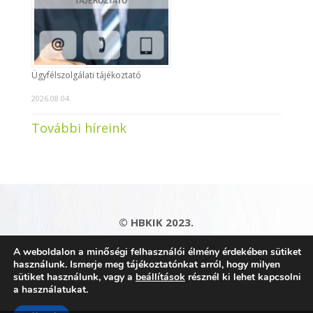
Ügyfélszolgálati tájékoztató
2026.08.04.
További híreink
© HBKIK 2023.
Adatkezelési tájékoztató
|
Impresszum
|
A weboldalon a minőségi felhasználói élmény érdekében sütiket
Kapcsolat
|
Honlaptérkép
használunk. Ismerje meg tájékoztatónkat arról, hogy milyen
sütiket használunk, vagy a
beállítások
résznél ki lehet kapcsolni
a használatukat.