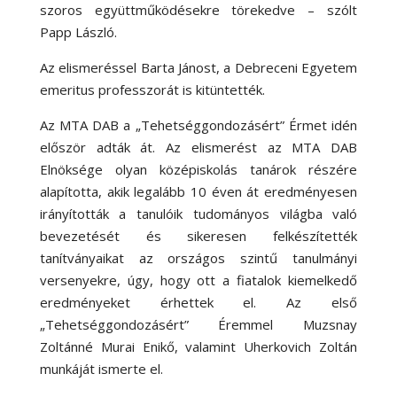
szoros együttműködésekre törekedve – szólt
Papp László.
Az elismeréssel Barta Jánost, a Debreceni Egyetem
emeritus professzorát is kitüntették.
Az MTA DAB a „Tehetséggondozásért” Érmet idén
először adták át. Az elismerést az MTA DAB
Elnöksége olyan középiskolás tanárok részére
alapította, akik legalább 10 éven át eredményesen
irányították a tanulóik tudományos világba való
bevezetését és sikeresen felkészítették
tanítványaikat az országos szintű tanulmányi
versenyekre, úgy, hogy ott a fiatalok kiemelkedő
eredményeket érhettek el. Az első
„Tehetséggondozásért” Éremmel Muzsnay
Zoltánné Murai Enikő, valamint Uherkovich Zoltán
munkáját ismerte el.