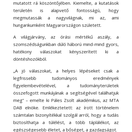
mutatott rá köszöntőjében. Kiemelte, a kutatások
területén is alapvető fontosságú, hogy
megmutassák a nagyvilágnak, mi az, ami
hungarikumként Magyarországon született.
A világjárvány, az órási mértékű aszály, a
szomszédságunkban dúló háború mind-mind gyors,
hatékony válaszokat kényszerített ki a
döntéshozókból.
„A jó válaszokat, a helyes lépéseket csak a
legfrissebb tudományos eredmények
figyelembevételével, a tudományterületek
összefogott munkájának a segítségével találhatjuk
meg” – emelte ki Páles Zsolt akadémikus, az MTA
DAB elnöke. Emlékeztetett: az írott történelem
számtalan bizonyítékkal szolgál arról, hogy a tudás
biztosíthatja a túlélést, a több táplálékot, az
egészségesebb életet, a bőséget, a gazdagságot.