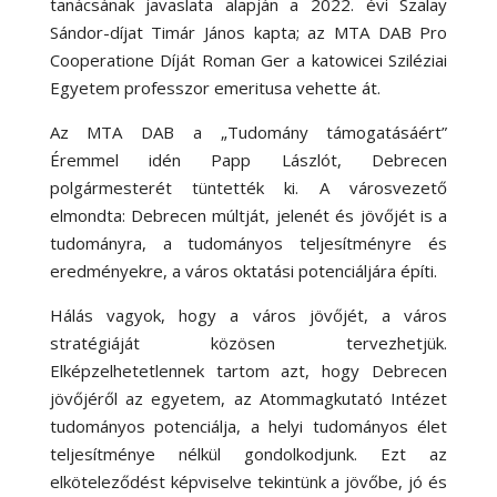
tanácsának javaslata alapján a 2022. évi Szalay
Sándor-díjat Timár János kapta; az MTA DAB Pro
Cooperatione Díját Roman Ger a katowicei Sziléziai
Egyetem professzor emeritusa vehette át.
Az MTA DAB a „Tudomány támogatásáért”
Éremmel idén Papp Lászlót, Debrecen
polgármesterét tüntették ki. A városvezető
elmondta: Debrecen múltját, jelenét és jövőjét is a
tudományra, a tudományos teljesítményre és
eredményekre, a város oktatási potenciáljára építi.
Hálás vagyok, hogy a város jövőjét, a város
stratégiáját közösen tervezhetjük.
Elképzelhetetlennek tartom azt, hogy Debrecen
jövőjéről az egyetem, az Atommagkutató Intézet
tudományos potenciálja, a helyi tudományos élet
teljesítménye nélkül gondolkodjunk. Ezt az
elköteleződést képviselve tekintünk a jövőbe, jó és