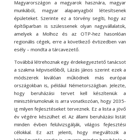
Magyarországon a magyarok hasznára, magyar
munkából, magyar alapanyagból létesítsenek
épületeket. Szerinte ez a törvény segíti, hogy az
építőiparban is szülessenek olyan nagyvállalatok,
amelyek a Molhoz és az OTP-hez hasonlóan
regionális cégek, erre a következő évtizedben van
esély – mondta a tárcavezető.
Továbbá létrehoznak egy érdekegyeztető tanácsot
a szakma képviselőiből, Lázás János szerint ezek a
módszerek kiválóan működnek más európai
országokban is, például Németországban. Jelezte,
hogy beruházási tervet kell készíteniük a
minisztériumoknak is arra vonatkozóan, hogy 2035-
ig milyen fejlesztéseket terveznek. Ez a lista a jövő
év végére készülhet el. Az állami beruházási listát
minden évben felülvizsgálják, világos fejlesztési
célokkal. Ez azt jelenti, hogy megváltozik a
költségvetés rendje is, ugyanis minden beruházás a