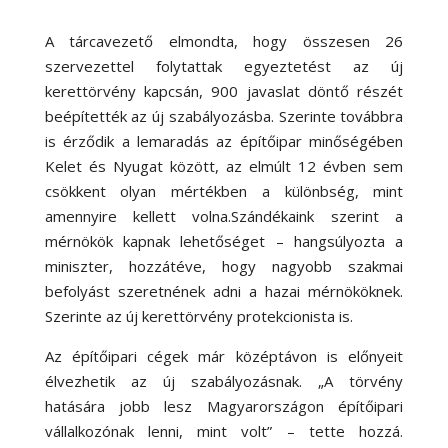
A tárcavezető elmondta, hogy összesen 26
szervezettel folytattak egyeztetést az új
kerettörvény kapcsán, 900 javaslat döntő részét
beépítették az új szabályozásba.
Szerinte továbbra
is érződik a lemaradás az építőipar minőségében
Kelet és Nyugat között, az elmúlt 12 évben sem
csökkent olyan mértékben a különbség, mint
amennyire kellett volna.Szándékaink szerint a
mérnökök kapnak lehetőséget – hangsúlyozta a
miniszter, hozzátéve, hogy nagyobb szakmai
befolyást szeretnének adni a hazai mérnököknek.
Szerinte az új kerettörvény protekcionista is.
Az építőipari cégek már középtávon is előnyeit
élvezhetik az új szabályozásnak. „A törvény
hatására jobb lesz Magyarországon építőipari
vállalkozónak lenni, mint volt” – tette hozzá.