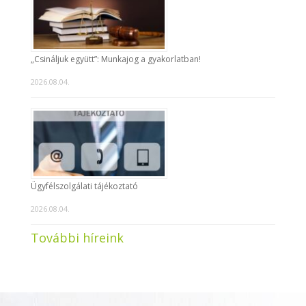
„Csináljuk együtt”: Munkajog a gyakorlatban!
2026.08.04.
Ügyfélszolgálati tájékoztató
2026.08.04.
További híreink