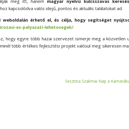
lálják meg itt, hanem
magyar nyelvű kulcsszavas keresé
hoz kapcsolódva valós idejű, pontos és aktuális találatokat ad.
I weboldalán érhető el, és célja, hogy segítséget nyújts
zirozasi-es-palyazati-lehetosegek/
oz, hogy egyre több hazai szervezet ismerje meg a közvetlen 
minél több értékes fejlesztési projekt valósul meg sikeresen m
Sesztina Szakmai Nap a Kamaráb