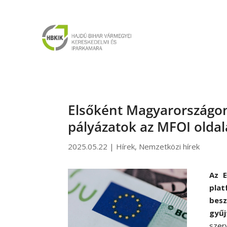
Elsőként Magyarországon
pályázatok az MFOI olda
2025.05.22
|
Hírek
,
Nemzetközi hírek
Az 
pla
bes
gyűj
sze