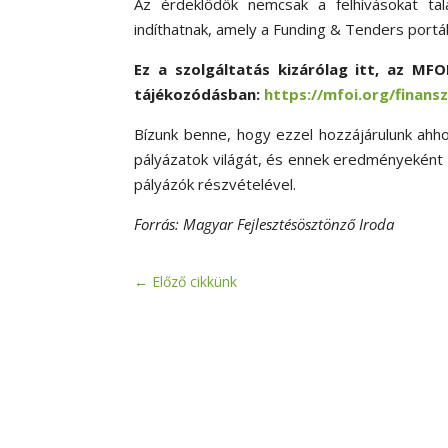
Az érdeklődők nemcsak a felhívásokat ta
indíthatnak, amely a Funding & Tenders portál
Ez a szolgáltatás kizárólag itt, az MFO
tájékozódásban:
https://mfoi.org/finans
Bízunk benne, hogy ezzel hozzájárulunk ahh
pályázatok világát, és ennek eredményeként 
pályázók részvételével.
Forrás: Magyar Fejlesztésösztönző Iroda
←
Előző cikkünk