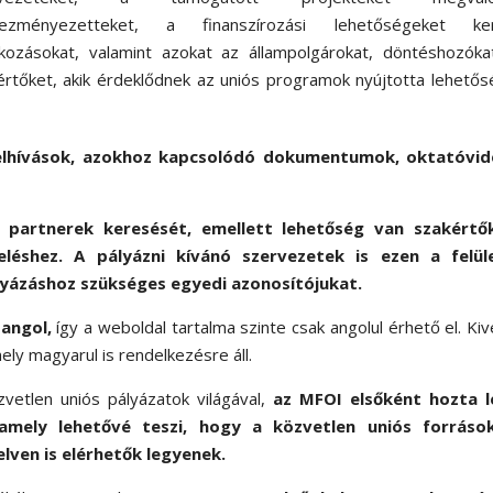
vezményezetteket, a finanszírozási lehetőségeket ke
alkozásokat, valamint azokat az állampolgárokat, döntéshozók
értőket, akik érdeklődnek az uniós programok nyújtotta lehető
felhívások, azokhoz kapcsolódó dokumentumok, oktatóvid
 partnerek keresését, emellett lehetőség van szakértő
eléshez. A pályázni kívánó szervezetek is ezen a felül
pályázáshoz szükséges egyedi azonosítójukat.
 angol,
így a weboldal tartalma szinte csak angolul érhető el. Kiv
ly magyarul is rendelkezésre áll.
vetlen uniós pályázatok világával,
az MFOI elsőként hozta l
amely lehetővé teszi, hogy a közvetlen uniós forráso
lven is elérhetők legyenek.