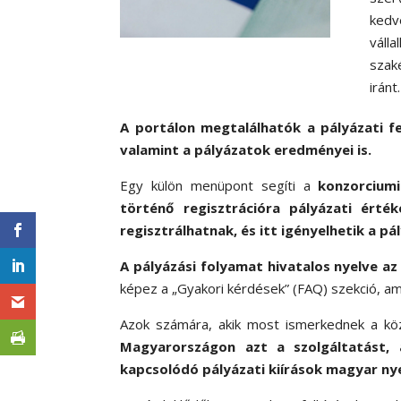
ked
váll
szak
iránt.
A portálon megtalálhatók a pályázati 
valamint a pályázatok eredményei is.
Egy külön menüpont segíti a
konzorciumi
történő regisztrációra pályázati érték
regisztrálhatnak, és itt igényelhetik a 
A pályázási folyamat hivatalos nyelve az
képez a „Gyakori kérdések” (FAQ) szekció, ame
Azok számára, akik most ismerkednek a köz
Magyarországon azt a szolgáltatást, 
kapcsolódó pályázati kiírások magyar nye