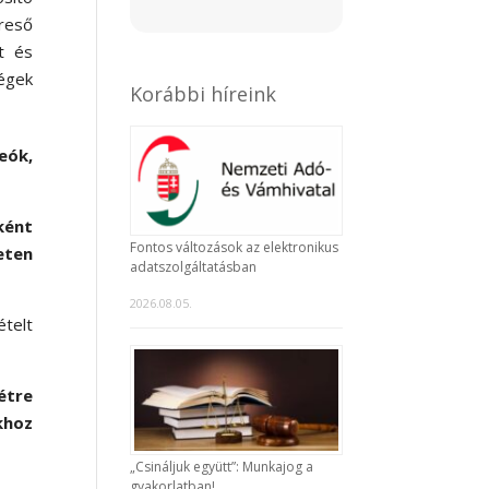
reső
at és
ségek
Korábbi híreink
eók,
ként
Fontos változások az elektronikus
eten
adatszolgáltatásban
2026.08.05.
ételt
étre
khoz
„Csináljuk együtt”: Munkajog a
gyakorlatban!