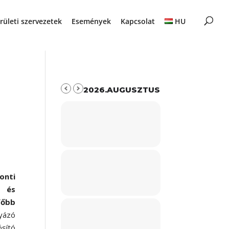
rületi szervezetek
Események
Kapcsolat
HU
2026.AUGUSZTUS
onti
z és
főbb
yázó
ító