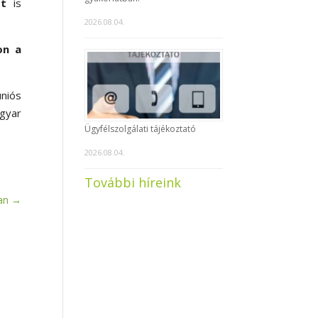
st
is
2026.08.04.
on a
uniós
agyar
Ügyfélszolgálati tájékoztató
2026.08.04.
További híreink
an
→