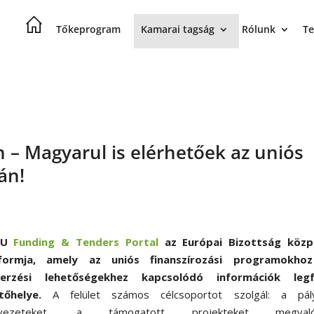
Tőkeprogram
Kamarai tagság
Rólunk
Te
 – Magyarul is elérhetőek az uniós
lán!
EU
Funding & Tenders Portal
az Európai Bizottság közp
tformja, amely az uniós finanszírozási programokho
zerzési lehetőségekhez kapcsolódó információk leg
tőhelye.
A felület számos célcsoportot szolgál: a pál
rvezeteket, a támogatott projekteket megvalós