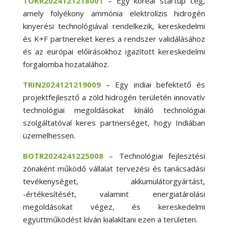
TOKR2024121218001
– Egy koreai startup cég,
amely folyékony ammónia elektrolízis hidrogén
kinyerési technológiával rendelkezik, kereskedelmi
és K+F partnereket keres a rendszer validálásához
és az európai előírásokhoz igazított kereskedelmi
forgalomba hozatalához.
TRIN2024121219009
– Egy indiai befektető és
projektfejlesztő a zöld hidrogén területén innovatív
technológiai megoldásokat kínáló technológiai
szolgáltatóval keres partnerséget, hogy Indiában
üzemelhessen.
BOTR2024241225008
– Technológiai fejlesztési
zónaként működő vállalat tervezési és tanácsadási
tevékenységet, akkumulátorgyártást,
-értékesítését, valamint energiatárolási
megoldásokat végez, és kereskedelmi
együttműködést kíván kialakítani ezen a területen.