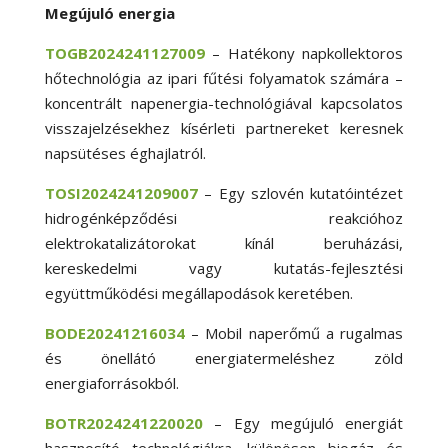
Megújuló energia
TOGB2024241127009
– Hatékony napkollektoros
hőtechnológia az ipari fűtési folyamatok számára –
koncentrált napenergia-technológiával kapcsolatos
visszajelzésekhez kísérleti partnereket keresnek
napsütéses éghajlatról.
TOSI2024241209007
– Egy szlovén kutatóintézet
hidrogénképződési reakcióhoz
elektrokatalizátorokat kínál beruházási,
kereskedelmi vagy kutatás-fejlesztési
együttműködési megállapodások keretében.
BODE20241216034
– Mobil naperőmű a rugalmas
és önellátó energiatermeléshez zöld
energiaforrásokból.
BOTR2024241220020
– Egy megújuló energiát
hasznosító technológiákra, különösen biogáz és