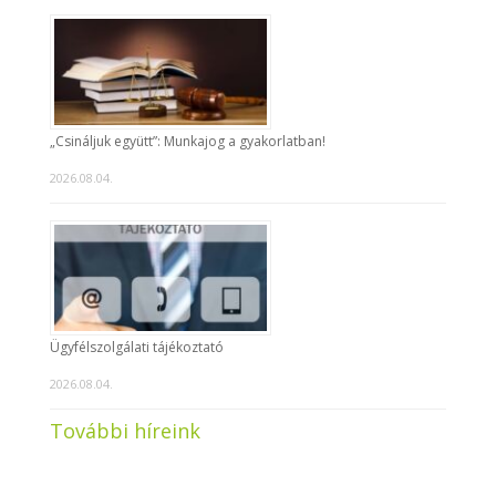
„Csináljuk együtt”: Munkajog a gyakorlatban!
2026.08.04.
Ügyfélszolgálati tájékoztató
2026.08.04.
További híreink