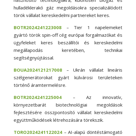
hulladéklerakó gáz megoldásokra specializálódott
török vállalat kereskedelmi partnereket keres.
BOTR2024241223008
– Tier 1 napelemeket
gyártó török spin-off cég európai forgalmazókat és
ügyfeleket keres beszállítói és kereskedelmi
megállapodás keretében, technikai
segítségnyújtással.
BOUA2024121217008
– Ukrán vállalat lineáris
szélgenerátorokat gyárt külvárosi területeken
történő áramtermelésre.
BOTR2024241225004
– Az innovatív,
környezetbarát biotechnológiai megoldások
fejlesztésére összpontosító vállalat kereskedelmi
együttműködések létrehozására törekszik.
TORO2024241122024
– AI-alapú döntéstámogató