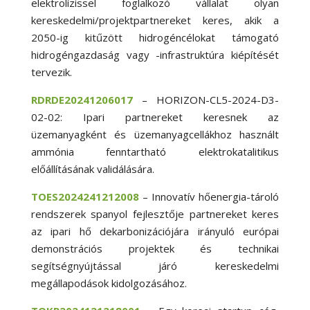
elektrolízissel foglalkozó vállalat olyan
kereskedelmi/projektpartnereket keres, akik a
2050-ig kitűzött hidrogéncélokat támogató
hidrogéngazdaság vagy -infrastruktúra kiépítését
tervezik.
RDRDE20241206017
– HORIZON-CL5-2024-D3-
02-02: Ipari partnereket keresnek az
üzemanyagként és üzemanyagcellákhoz használt
ammónia fenntartható elektrokatalitikus
előállításának validálására.
TOES2024241212008
– Innovatív hőenergia-tároló
rendszerek spanyol fejlesztője partnereket keres
az ipari hő dekarbonizációjára irányuló európai
demonstrációs projektek és technikai
segítségnyújtással járó kereskedelmi
megállapodások kidolgozásához.