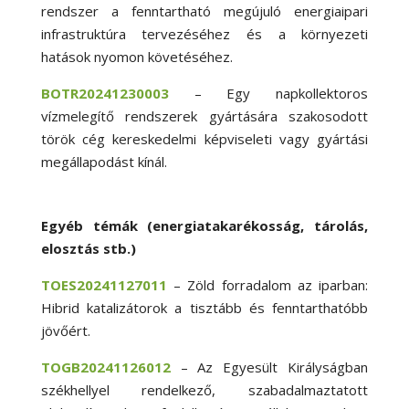
rendszer a fenntartható megújuló energiaipari
infrastruktúra tervezéséhez és a környezeti
hatások nyomon követéséhez.
BOTR20241230003
– Egy napkollektoros
vízmelegítő rendszerek gyártására szakosodott
török cég kereskedelmi képviseleti vagy gyártási
megállapodást kínál.
Egyéb témák (energiatakarékosság, tárolás,
elosztás stb.)
TOES20241127011
– Zöld forradalom az iparban:
Hibrid katalizátorok a tisztább és fenntarthatóbb
jövőért.
TOGB20241126012
– Az Egyesült Királyságban
székhellyel rendelkező, szabadalmaztatott