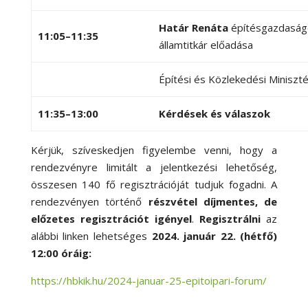
Határ Renáta
építésgazdaságé
11:05–11:35
államtitkár előadása
Építési és Közlekedési Miniszt
11:35–13:00
Kérdések és válaszok
Kérjük, szíveskedjen figyelembe venni, hogy a
rendezvényre limitált a jelentkezési lehetőség,
összesen 140 fő regisztrációját tudjuk fogadni. A
rendezvényen történő
részvétel díjmentes, de
előzetes regisztrációt igényel
.
Regisztrálni
az
alábbi linken lehetséges
2024. január 22. (hétfő)
12:00 óráig:
https://hbkik.hu/2024-januar-25-epitoipari-forum/