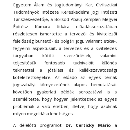
Egyetem Állam és Jogtudományi Kar, Civilisztikai
Tudományok Intézete Kereskedelmi Jogi Intézeti
Tanszékvezetője, a Borsod-Abaúj Zemplén Megyei
Építész Kamara titkára előadássorozatában
részletesen ismertette a tervezői és kivitelezői
felelősség büntető- és polgári jogi, valamint etikai-,
fegyelmi aspektusait, a tervezés és a kivitelezés
tárgyában kötött szerződések, valamint
teljesítésük fontosabb tudnivalóit különös
tekintettel a jótállási és kellékszavatossági
kötelezettségekre. Az előadó az egyes témák
jogszabályi környezetének alapos bemutatását
követően gyakorlati példák sorozatával is s
szemléltette, hogy hogyan jelentkeznek az egyes
problémák a való életben, illetve, hogy azoknak
milyen megoldása lehetséges.
A délelőtti programot
Dr. Certicky Mário
a