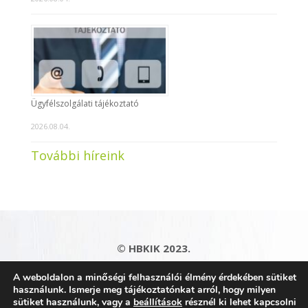
Ügyfélszolgálati tájékoztató
2026.08.04.
További híreink
© HBKIK 2023.
Adatkezelési tájékoztató
|
Impresszum
|
A weboldalon a minőségi felhasználói élmény érdekében sütiket
Kapcsolat
|
Honlaptérkép
használunk. Ismerje meg tájékoztatónkat arról, hogy milyen
sütiket használunk, vagy a
beállítások
résznél ki lehet kapcsolni