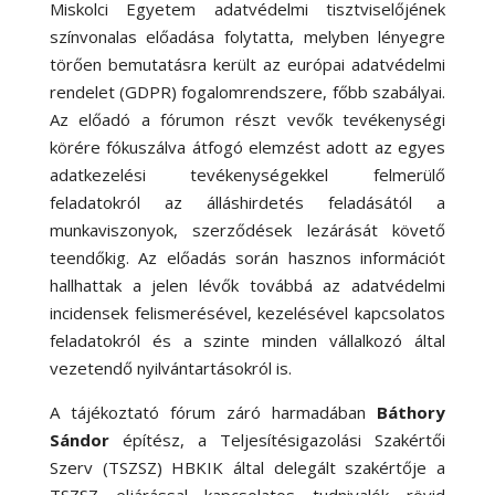
Miskolci Egyetem adatvédelmi tisztviselőjének
színvonalas előadása folytatta, melyben lényegre
törően bemutatásra került az európai adatvédelmi
rendelet (GDPR) fogalomrendszere, főbb szabályai.
Az előadó a fórumon részt vevők tevékenységi
körére fókuszálva átfogó elemzést adott az egyes
adatkezelési tevékenységekkel felmerülő
feladatokról az álláshirdetés feladásától a
munkaviszonyok, szerződések lezárását követő
teendőkig. Az előadás során hasznos információt
hallhattak a jelen lévők továbbá az adatvédelmi
incidensek felismerésével, kezelésével kapcsolatos
feladatokról és a szinte minden vállalkozó által
vezetendő nyilvántartásokról is.
A tájékoztató fórum záró harmadában
Báthory
Sándor
építész, a Teljesítésigazolási Szakértői
Szerv (TSZSZ) HBKIK által delegált szakértője a
TSZSZ eljárással kapcsolatos tudnivalók rövid