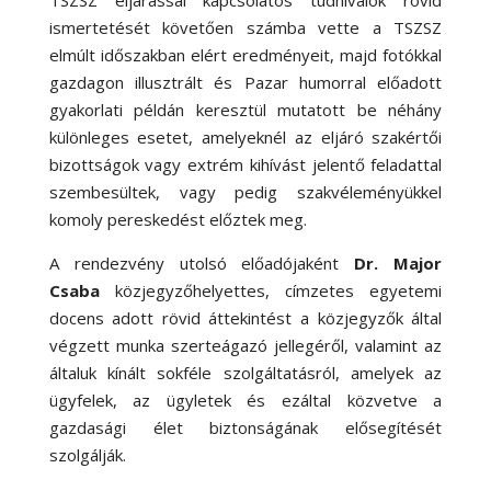
ismertetését követően számba vette a TSZSZ
elmúlt időszakban elért eredményeit, majd fotókkal
gazdagon illusztrált és Pazar humorral előadott
gyakorlati példán keresztül mutatott be néhány
különleges esetet, amelyeknél az eljáró szakértői
bizottságok vagy extrém kihívást jelentő feladattal
szembesültek, vagy pedig szakvéleményükkel
komoly pereskedést előztek meg.
A rendezvény utolsó előadójaként
Dr. Major
Csaba
közjegyzőhelyettes, címzetes egyetemi
docens adott rövid áttekintést a közjegyzők által
végzett munka szerteágazó jellegéről, valamint az
általuk kínált sokféle szolgáltatásról, amelyek az
ügyfelek, az ügyletek és ezáltal közvetve a
gazdasági élet biztonságának elősegítését
szolgálják.