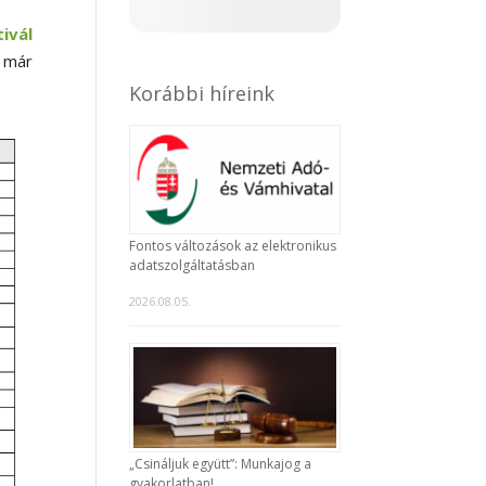
ivál
 már
Korábbi híreink
Fontos változások az elektronikus
adatszolgáltatásban
2026.08.05.
„Csináljuk együtt”: Munkajog a
gyakorlatban!