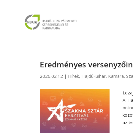
Eredményes versenyzői
2026.02.12
|
Hírek
,
Hajdú-Bihar
,
Kamara
,
Sz
Leza
A Ha
onli
közö
az é