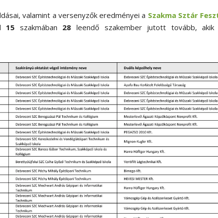
ldásai, valamint a versenyzők eredményei a
Szakma Sztár Feszt
ől
15
szakmában
28
leendő szakember jutott tovább, akik