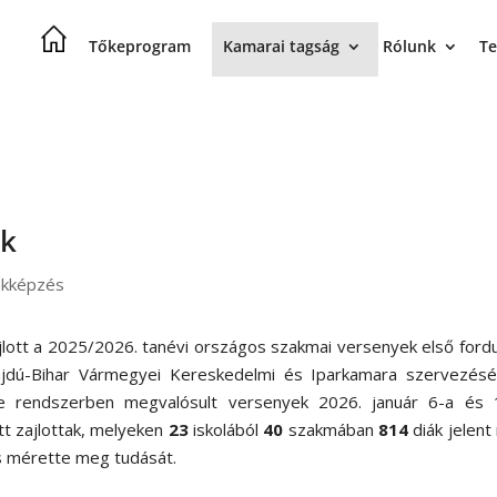
Tőkeprogram
Kamarai tagság
Rólunk
Te
nk
akképzés
jlott a 2025/2026. tanévi országos szakmai versenyek első fordu
jdú-Bihar Vármegyei Kereskedelmi és Iparkamara szervezésé
ne rendszerben megvalósult versenyek 2026. január 6-a és 
tt zajlottak, melyeken
23
iskolából
40
szakmában
814
diák jelen
s mérette meg tudását.