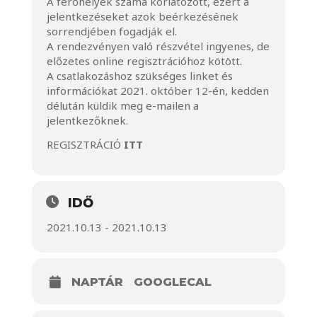
A férőhelyek száma korlátozott, ezért a
jelentkezéseket azok beérkezésének
sorrendjében fogadják el.
A rendezvényen való részvétel ingyenes, de
előzetes online regisztrációhoz kötött.
A csatlakozáshoz szükséges linket és
információkat 2021. október 12-én, kedden
délután küldik meg e-mailen a
jelentkezőknek.
REGISZTRÁCIÓ
ITT
IDŐ
2021.10.13 - 2021.10.13
NAPTÁR
GOOGLECAL