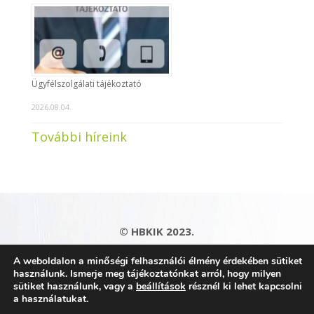
Ügyfélszolgálati tájékoztató
2026.08.04.
További híreink
© HBKIK 2023.
Adatkezelési tájékoztató
|
Impresszum
|
A weboldalon a minőségi felhasználói élmény érdekében sütiket
Kapcsolat
|
Honlaptérkép
használunk. Ismerje meg tájékoztatónkat arról, hogy milyen
sütiket használunk, vagy a
beállítások
résznél ki lehet kapcsolni
a használatukat.