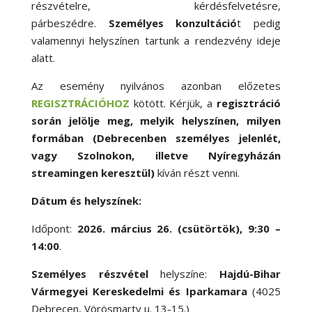
részvételre, kérdésfelvetésre,
párbeszédre.
Személyes konzultáció
t pedig
valamennyi helyszínen tartunk a rendezvény ideje
alatt.
Az esemény nyilvános azonban előzetes
REGISZTRÁCIÓHOZ
kötött. Kérjük, a
regisztráció
során jelölje meg, melyik helyszínen, milyen
formában (Debrecenben személyes jelenlét,
vagy Szolnokon, illetve Nyíregyházán
streamingen keresztül)
kíván részt venni.
Dátum és helyszínek:
Időpont:
2026. március 26. (csütörtök), 9:30 –
14:00
.
Személyes részvétel
helyszíne:
Hajdú-Bihar
Vármegyei Kereskedelmi és Iparkamara
(4025
Debrecen, Vörösmarty u. 13-15.)