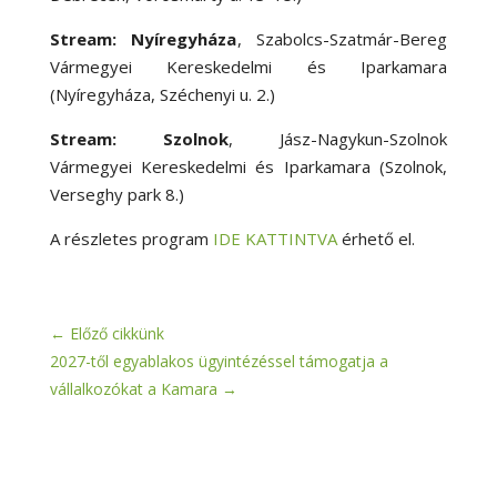
Stream: Nyíregyháza
, Szabolcs-Szatmár-Bereg
Vármegyei Kereskedelmi és Iparkamara
(Nyíregyháza, Széchenyi u. 2.)
Stream:
Szolnok
, Jász-Nagykun-Szolnok
Vármegyei Kereskedelmi és Iparkamara (Szolnok,
Verseghy park 8.)
A részletes program
IDE KATTINTVA
érhető el.
←
Előző cikkünk
2027-től egyablakos ügyintézéssel támogatja a
vállalkozókat a Kamara
→