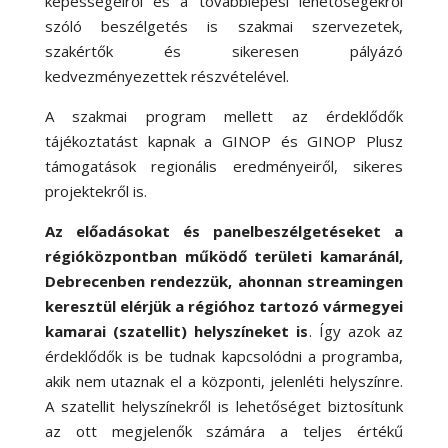
képességeiről és a továbblépési lehetőségekről
szóló beszélgetés is szakmai szervezetek,
szakértők és sikeresen pályázó
kedvezményezettek részvételével.
A szakmai program mellett az érdeklődők
tájékoztatást kapnak a GINOP és GINOP Plusz
támogatások regionális eredményeiről, sikeres
projektekről is.
Az előadásokat és panelbeszélgetéseket a
régióközpontban működő területi kamaránál,
Debrecenben rendezzük, ahonnan streamingen
keresztül elérjük a régióhoz tartozó vármegyei
kamarai (szatellit) helyszíneket is
. Így azok az
érdeklődők is be tudnak kapcsolódni a programba,
akik nem utaznak el a központi, jelenléti helyszínre.
A szatellit helyszínekről is lehetőséget biztosítunk
az ott megjelenők számára a teljes értékű