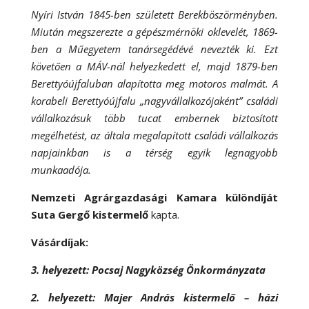
Nyíri István 1845-ben született Berekböszörményben.
Miután megszerezte a gépészmérnöki oklevelét, 1869-
ben a Műegyetem tanársegédévé nevezték ki. Ezt
követően a MÁV-nál helyezkedett el, majd 1879-ben
Berettyóújfaluban alapította meg motoros malmát. A
korabeli Berettyóújfalu „nagyvállalkozójaként” családi
vállalkozásuk több tucat embernek biztosított
megélhetést, az általa megalapított családi vállalkozás
napjainkban is a térség egyik legnagyobb
munkaadója.
Nemzeti Agrárgazdasági Kamara különdíját
Suta Gergő kistermelő
kapta.
Vásárdíjak:
3. helyezett: Pocsaj Nagyközség Önkormányzata
2. helyezett: Majer András kistermelő – házi