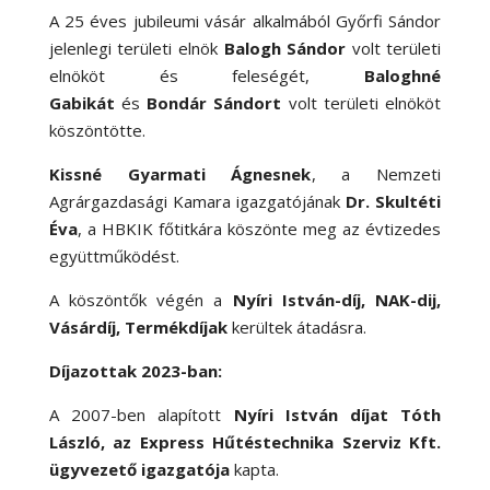
A 25 éves jubileumi vásár alkalmából Győrfi Sándor
jelenlegi területi elnök
Balogh Sándor
volt területi
elnököt és feleségét,
Baloghné
Gabikát
és
Bondár Sándort
volt területi elnököt
köszöntötte.
Kissné Gyarmati Ágnesnek
, a Nemzeti
Agrárgazdasági Kamara igazgatójának
Dr. Skultéti
Éva
, a HBKIK főtitkára köszönte meg az évtizedes
együttműködést.
A köszöntők végén a
Nyíri István-díj, NAK-dij,
Vásárdíj, Termékdíjak
kerültek átadásra.
Díjazottak 2023-ban:
A 2007-ben alapított
Nyíri István díjat Tóth
László, az Express Hűtéstechnika Szerviz Kft.
ügyvezető igazgatója
kapta.