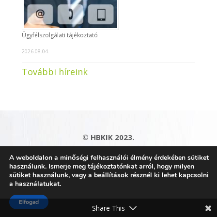
Ügyfélszolgálati tájékoztató
2026.08.04.
További híreink
© HBKIK 2023.
Adatkezelési tájékoztató
|
Impresszum
|
A weboldalon a minőségi felhasználói élmény érdekében sütiket
Kapcsolat
|
Honlaptérkép
használunk. Ismerje meg tájékoztatónkat arról, hogy milyen
sütiket használunk, vagy a
beállítások
résznél ki lehet kapcsolni
a használatukat.
Elfogad
Share This