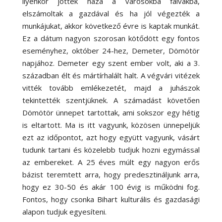
ilyenkor jöttek haza a városokba falvakba,
elszámoltak a gazdával és ha jól végezték a
munkájukat, akkor következő évre is kaptak munkát.
Ez a dátum nagyon szorosan kötődött egy fontos
eseményhez, október 24-hez, Demeter, Dömötör
napjához. Demeter egy szent ember volt, aki a 3.
században élt és mártírhalált halt. A végvári vitézek
vitték tovább emlékezetét, majd a juhászok
tekintették szentjüknek. A számadást követően
Dömötör ünnepet tartottak, ami sokszor egy hétig
is eltartott. Ma is itt vagyunk, közösen ünnepeljük
ezt az időpontot, azt hogy együtt vagyunk, vásárt
tudunk tartani és közelebb tudjuk hozni egymással
az embereket. A 25 éves múlt egy nagyon erős
bázist teremtett arra, hogy predesztináljunk arra,
hogy ez 30-50 és akár 100 évig is működni fog.
Fontos, hogy csonka Bihart kulturális és gazdasági
alapon tudjuk egyesíteni.