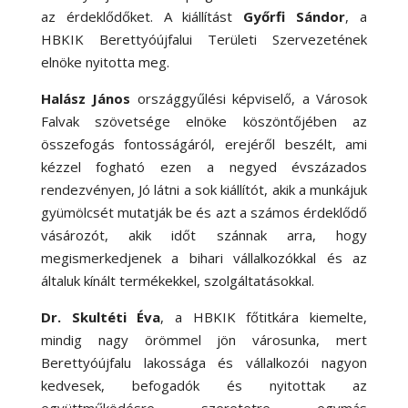
az érdeklődőket. A kiállítást
Győrfi Sándor
, a
HBKIK Berettyóújfalui Területi Szervezetének
elnöke nyitotta meg.
Halász János
országgyűlési képviselő, a Városok
Falvak szövetsége elnöke köszöntőjében az
összefogás fontosságáról, erejéről beszélt, ami
kézzel fogható ezen a negyed évszázados
rendezvényen, Jó látni a sok kiállítót, akik a munkájuk
gyümölcsét mutatják be és azt a számos érdeklődő
vásározót, akik időt szánnak arra, hogy
megismerkedjenek a bihari vállalkozókkal és az
általuk kínált termékekkel, szolgáltatásokkal.
Dr. Skultéti Éva
, a HBKIK főtitkára kiemelte,
mindig nagy örömmel jön városunka, mert
Berettyóújfalu lakossága és vállalkozói nagyon
kedvesek, befogadók és nyitottak az
együttműködésre, szeretetre, egymás