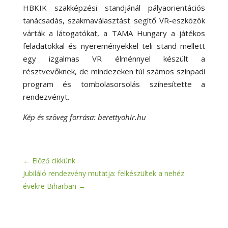
HBKIK szakképzési standjánál pályaorientációs
tanácsadás, szakmaválasztást segítő VR-eszközök
várták a látogatókat, a TAMA Hungary a játékos
feladatokkal és nyereményekkel teli stand mellett
egy izgalmas VR élménnyel készült a
résztvevőknek, de mindezeken túl számos színpadi
program és tombolasorsolás színesítette a
rendezvényt.
Kép és szöveg forrása: berettyohir.hu
←
Előző cikkünk
Jubiláló rendezvény mutatja: felkészültek a nehéz
évekre Biharban
→