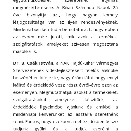
megmérettetésére. A Bihari Számadó Napok 25
éve bizonyítja azt, hogy nagyon komoly
létjogosultsága van az ilyen rendezvényeknek.
Mindenki büszkén tudja bemutatni azt, hogy ebben
az évben mire jutott, mik azok a termékek,
szolgáltatások, amelyeket szívesen megosztana
másokkal is.
Dr. B. Csák István
, a NAK Hajdú-Bihar Vármegyei
Szervezetének vidékfejlesztésért felelős alelnöke
beszédében kifejezte, nagy öröm látni, hogy ennyi
kiállító és érdeklődő vesz részt évről-évre ezen az
eseményen. Megmutathatjuk azokat a termékeket,
szolgáltatásokat amelyeket készítünk, az
érdeklődők figyelmébe ajánlunk és amikből a
mindennapi kenyerünket az asztalra szeretnénk
tenni. Fontos, hogy ezekben a nehéz időkben össze
tudjunk gyűlni és ki tudjuk cserélni a