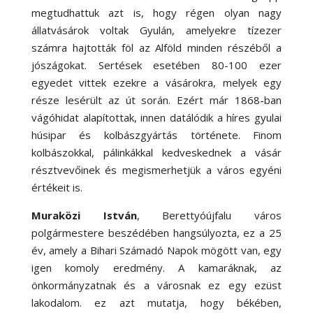
megtudhattuk azt is, hogy régen olyan nagy
állatvásárok voltak Gyulán, amelyekre tízezer
számra hajtották föl az Alföld minden részéből a
jószágokat. Sertések esetében 80-100 ezer
egyedet vittek ezekre a vásárokra, melyek egy
része lesérült az út során. Ezért már 1868-ban
vágóhidat alapítottak, innen datálódik a híres gyulai
húsipar és kolbászgyártás története. Finom
kolbászokkal, pálinkákkal kedveskednek a vásár
résztvevőinek és megismerhetjük a város egyéni
értékeit is.
Muraközi István
, Berettyóújfalu város
polgármestere beszédében hangsúlyozta, ez a 25
év, amely a Bihari Számadó Napok mögött van, egy
igen komoly eredmény. A kamaráknak, az
önkormányzatnak és a városnak ez egy ezüst
lakodalom. ez azt mutatja, hogy békében,