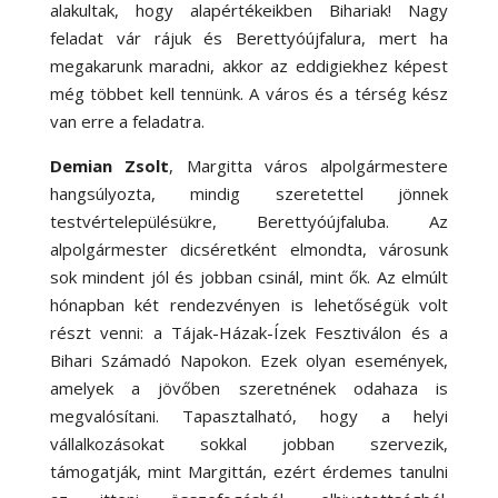
alakultak, hogy alapértékeikben Bihariak! Nagy
feladat vár rájuk és Berettyóújfalura, mert ha
megakarunk maradni, akkor az eddigiekhez képest
még többet kell tennünk. A város és a térség kész
van erre a feladatra.
Demian Zsolt
, Margitta város alpolgármestere
hangsúlyozta, mindig szeretettel jönnek
testvértelepülésükre, Berettyóújfaluba. Az
alpolgármester dicséretként elmondta, városunk
sok mindent jól és jobban csinál, mint ők. Az elmúlt
hónapban két rendezvényen is lehetőségük volt
részt venni: a Tájak-Házak-Ízek Fesztiválon és a
Bihari Számadó Napokon. Ezek olyan események,
amelyek a jövőben szeretnének odahaza is
megvalósítani. Tapasztalható, hogy a helyi
vállalkozásokat sokkal jobban szervezik,
támogatják, mint Margittán, ezért érdemes tanulni