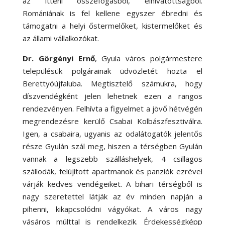
az itteni összefogásból, elhivatottságból.
Romániának is fel kellene egyszer ébredni és
támogatni a helyi őstermelőket, kistermelőket és
az állami vállalkozókat.
Dr. Görgényi Ernő
, Gyula város polgármestere
településük polgárainak üdvözletét hozta el
Berettyóújfaluba. Megtisztelő számukra, hogy
díszvendégként jelen lehetnek ezen a rangos
rendezvényen. Felhívta a figyelmet a jövő hétvégén
megrendezésre kerülő Csabai Kolbászfesztiválra.
Igen, a csabaira, ugyanis az odalátogatók jelentős
része Gyulán szál meg, hiszen a térségben Gyulán
vannak a legszebb szálláshelyek, 4 csillagos
szállodák, felújított apartmanok és panziók ezrével
várják kedves vendégeiket. A bihari térségből is
nagy szeretettel látják az év minden napján a
pihenni, kikapcsolódni vágyókat. A város nagy
vásáros múlttal is rendelkezik. Érdekességképp