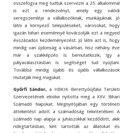
összefogva meg tudtuk szervezni a 25. alkalommal
is ezt a rendezvényt, amely egy valódi
seregszemléje a vállalkozóknak, munkájuknak. Jó
látni a környező településeket, városokat, hogy
igazán bihari eseménnyé kovácsolják ezt a negyed
évszázados kezdeményezést. Jó látni azt is, hogy
mindig van újdonság a vásárban, hisz néhány éve
már a szakképzés is bemutatkozik, így a
pályaválasztásban is segítséget tud nyújtani.
Továbbá mindig újabb és újabb vállalkozások
mutatják meg magukat.
Győrfi Sándor
,
a HBKIK Berettyóújfalui Területi
Szervezetének elnöke nyitotta meg a XXV. Bihari
Számadó Napokat. Megnyitójában egy történeti
áttekintést adott a számadóság tekintetében. A
számadó nap alapja a juhászokkal kezdődött, akik
ridegtartásban, kint tartották az állatokat és