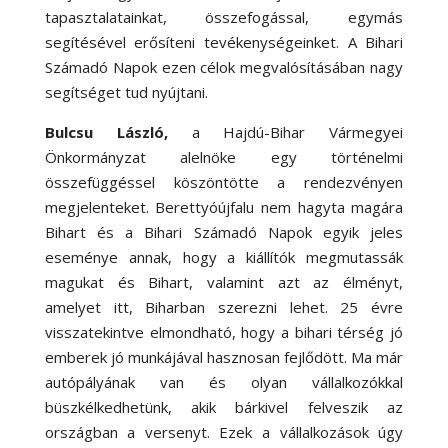
tapasztalatainkat, összefogással, egymás
segítésével erősíteni tevékenységeinket. A Bihari
Számadó Napok ezen célok megvalósításában nagy
segítséget tud nyújtani.
Bulcsu László
,
a Hajdú-Bihar Vármegyei
Önkormányzat alelnöke egy történelmi
összefüggéssel köszöntötte a rendezvényen
megjelenteket. Berettyóújfalu nem hagyta magára
Bihart és a Bihari Számadó Napok egyik jeles
eseménye annak, hogy a kiállítók megmutassák
magukat és Bihart, valamint azt az élményt,
amelyet itt, Biharban szerezni lehet. 25 évre
visszatekintve elmondható, hogy a bihari térség jó
emberek jó munkájával hasznosan fejlődött. Ma már
autópályának van és olyan vállalkozókkal
büszkélkedhetünk, akik bárkivel felveszik az
országban a versenyt. Ezek a vállalkozások úgy