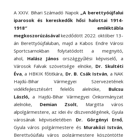
A XXIV. Bihari Számadó Napok
„A berettyóújfalui
iparosok és kereskedők hősi halottai 1914-
1918″ emléktábla
megkoszorúzásával
kezdődött 2022. október 13-
án Berettyóújfaluban, majd a Kabos Endre Városi
Sportcsarnokban folytatódott a megnyitó,
ahol,
Halász János
országgyűlési képviselő, a
Városok Falvak szövetsége elnöke,
Dr. Skultéti
Éva
, a HBKIK főtitkára,
Dr. B. Csák István
, a NAK
Hajdú-Bihar Vármegyei Szervezetének
vidékfejlesztésért felelős alelnöke,
Bulcsu
László
,
a Hajdú-Bihar Vármegyei Önkormányzat
alelnöke,
Demian Zsolt
, Margitta város
alpolgármestere, az idei év díszvendégének, Gyula
városának képviseletében
Dr. Görgényi Ernő
,
Gyula város polgármestere és
Muraközi István
,
Berettyóújfalu város polgármestere köszöntötte