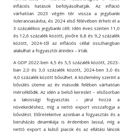
inflációs hatások befolyásolhatják. Az infláció
várhatóan 2023 végén tér vissza a jegybanki
toleranciasávba, és 2024 első félévében érheti el a
3 százalékos jegybanki célt. Idén éves szinten 11,0
és 12,6 százalék között, jövőre 6,8 és 9,2 százalék
között, 2024-től az inflációs céllal összhangban
alakulhat a fogyasztói árindex – írták.
A GDP 2022-ben 4,5 és 5,5 százalék között, 2023-
ban 2,0 és 3,0 százalék között, 2024-ben 3,0 és
4,0 százalék között bővülhet. A közlemény szerint a
bővülés üteme az év második felében várhatóan
mérséklődik. Az idén a belső kereslet – elsősorban
a lakossági fogyasztás – járul hozzá a
növekedéshez, míg a nettó export visszafogja a
bővülést. Előretekintve azonban a fogyasztás és a
beruházás dinamikája is érdemben lassul, míg a
nettó export a külső piacok és az ellátási láncok