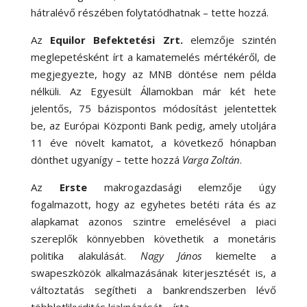
hátralévő részében folytatódhatnak – tette hozzá.
Az
Equilor Befektetési Zrt.
elemzője szintén
meglepetésként írt a kamatemelés mértékéről, de
megjegyezte, hogy az MNB döntése nem példa
nélküli. Az Egyesült Államokban már két hete
jelentős, 75 bázispontos módosítást jelentettek
be, az Európai Központi Bank pedig, amely utoljára
11 éve növelt kamatot, a következő hónapban
dönthet ugyanígy – tette hozzá
Varga Zoltán
.
Az
Erste
makrogazdasági elemzője úgy
fogalmazott, hogy az egyhetes betéti ráta és az
alapkamat azonos szintre emelésével a piaci
szereplők könnyebben követhetik a monetáris
politika alakulását.
Nagy János
kiemelte a
swapeszközök alkalmazásának kiterjesztését is, a
változtatás segítheti a bankrendszerben lévő
többletlikviditás kiaknázását – írta.