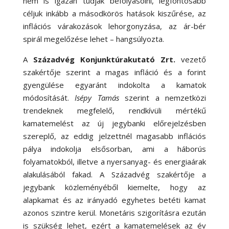
nem is igazán tudják befolyásolni, legfontosabb
céljuk inkább a másodkörös hatások kiszűrése, az
inflációs várakozások lehorgonyzása, az ár-bér
spirál megelőzése lehet – hangsúlyozta.
A
Századvég Konjunktúrakutató Zrt.
vezető
szakértője szerint a magas infláció és a forint
gyengülése egyaránt indokolta a kamatok
módosítását.
Isépy Tamás
szerint a nemzetközi
trendeknek megfelelő, rendkívüli mértékű
kamatemelést az új jegybanki előrejelzésben
szereplő, az eddig jelzettnél magasabb inflációs
pálya indokolja elsősorban, ami a háborús
folyamatokból, illetve a nyersanyag- és energiaárak
alakulásából fakad. A Századvég szakértője a
jegybank közleményéből kiemelte, hogy az
alapkamat és az irányadó egyhetes betéti kamat
azonos szintre kerül. Monetáris szigorításra ezután
is szükség lehet, ezért a kamatemelések az év