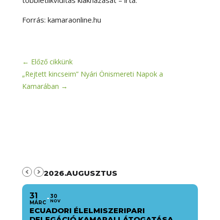
Forrás: kamaraonline.hu
←
Előző cikkünk
„Rejtett kincseim” Nyári Önismereti Napok a
Kamarában
→
2026.AUGUSZTUS
31
30
NOV
MÁRC
ECUADORI ÉLELMISZERIPARI
DELEGÁCIÓ KAMARAI LÁTOGATÁSA