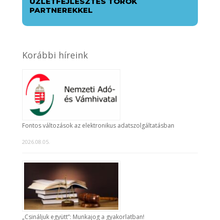
ÜZLETFEJLESZTÉS TÖRÖK
PARTNEREKKEL
Korábbi híreink
Fontos változások az elektronikus adatszolgáltatásban
2026.08.05.
„Csináljuk együtt”: Munkajog a gyakorlatban!