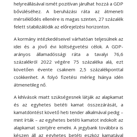
helyreállásával ismét pozitívan járulhat hozzá a GDP
bővüléséhez. A beruházási ráta az átmeneti
mérséklődés ellenére is magas szinten, 27 százalék
felett stabilizálódik az előrejelzési horizonton.
A kormány intézkedéseivel várhatóan teljesülnek az
idei és a jövő évi költségvetési célok. A GDP-
arányos államadóssági ráta a tavalyi 76,6
százalékról 2022 végére 75 százaléka alá, ezt
követően évente csaknem 2,5 százalékponttal
csökkenhet. A folyó fizetési mérleg hiánya idén
átmenetileg nő.
A kihívások miatt szükségesnek látják az alapkamat
és az egyhetes betéti kamat összezárását, a
kamatdöntést követő heti tender alkalmával pedig –
mint írták – az egyhetes betéti kamatot indokolt az
alapkamat szintjére emelni. A jegybank továbbra is
készen áll az egyhetes betéti eszköz kamatával