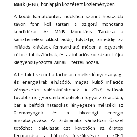
Bank
(MNB) honlapján közzétett közleményben.
A keddi kamatdöntés indoklása szerint hosszabb
távon fönn kell tartani a szigorú monetáris
kondíciókat. Az MNB Monetáris Tanácsa a
kamatemelési ciklust addig folytatja, ameddig az
inflációs kilátások fenntartható módon a jegybanki
célon stabilizálódnak, és az inflációs kockázatok újra
kiegyensúlyozottá válnak – tették hozzá.
A testület szerint a tartósan emelkedő nyersanyag-
és energiaárak elhúzódó, magas külső inflációs
környezetet valószínűsítenek. A külső hatások
továbbra is gyorsan beépülnek a fogyasztói árakba,
bár a belföldi hatásokat lényegesen mérsékli az
üzemanyagok és a lakossági energia
árszabályozása. Az árdinamika várhatóan ősszel
tetőzhet, alakulását ezt követően az árstop
fenntartása, a háborús feszültségek, a külső