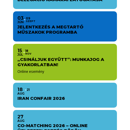
03
09
SZEPT
JÚN
JELENTKEZÉS A MEGTARTÓ
MŰSZAKOK PROGRAMBA
15
18
NOV
JÚL
„CSINÁLJUK EGYÜTT”: MUNKAJOG A
GYAKORLATBAN!
Online esemény
18
21
AUG
IRAN CONFAIR 2026
27
AUG
CO-MATCHING 2026 – ONLINE