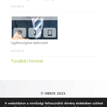
2026.08.04.
Ügyfélszolgálati tájékoztató
2026.08.04.
További híreink
© HBKIK 2023.
Adatkezelési tájékoztató
|
Impresszum
|
A weboldalon a minőségi felhasználói élmény érdekében sütiket
Kapcsolat
|
Honlaptérkép