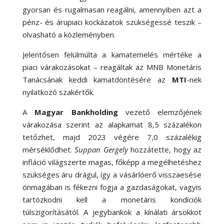
gyorsan és rugalmasan reagálni, amennyiben azt a
pénz- és árupiaci kockázatok szükségessé teszik –
olvasható a közleményben.
Jelentősen felülmúlta a kamatemelés mértéke a
piaci várakozásokat – reagáltak az MNB Monetáris
Tanácsának keddi kamatdöntésére az
MTI
-nek
nyilatkozó szakértők.
A
Magyar Bankholding
vezető elemzőjének
várakozása szerint az alapkamat 8,5 százalékon
tetőzhet, majd 2023 végére 7,0 százalékig
mérséklődhet.
Suppan Gergely
hozzátette, hogy az
infláció világszerte magas, főképp a megélhetéshez
szükséges áru drágul, így a vásárlóerő visszaesése
önmagában is fékezni fogja a gazdaságokat, vagyis
tartózkodni kell a monetáris kondíciók
túlszigorításától. A jegybankok a kínálati ársokkot