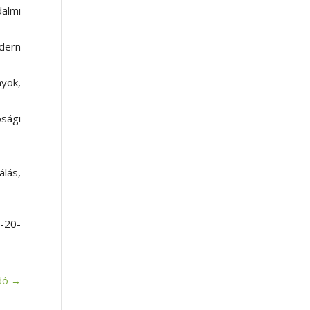
dalmi
odern
yok,
ósági
álás,
-20-
dó
→