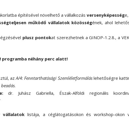
orlatba építésével növelhető a vállalkozás
versenyképesség
e,
ősségteljesen működő vállalatok közösség
ének, ahol lehet
lvégzésével
plusz pontok
at szerezhetnek a GINOP-1.2.8., a V
n! programba néhány perc alatt!
ztül, az
A/4: Fenntarthatósági Szemléletformálás
lehetőségre katti
s
beadás
.
re:
dr. Juhász Gabriella, Észak-Alföldi regionális koordiná
7
 vállalatok
listája, a céglátogatásokon és workshop-okon v