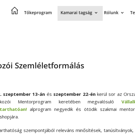
Tőkeprogram
Kamarai tagság
Rólunk
Te
ozói Szemléletformálás
. szeptember 13-án
és
szeptember 22-én
kerül sor az Orsz
lalkozói Mentorprogram keretében megvalósuló
Vállal
tarthatóan!
alprogram negyedik és ötödik szakmai mentorá
shopjára.
arthatóság szempontjából releváns minősítések, tanúsítványok, 