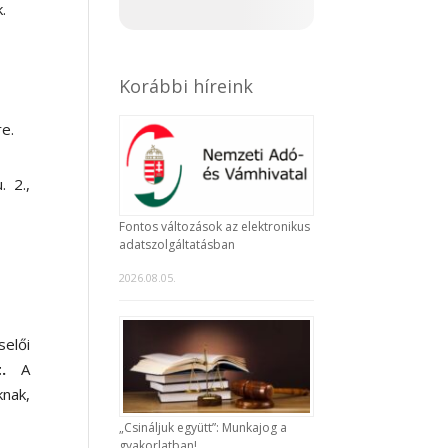
.
Korábbi híreink
re.
 2.,
Fontos változások az elektronikus
adatszolgáltatásban
2026.08.05.
elői
t.
A
nak,
„Csináljuk együtt”: Munkajog a
gyakorlatban!