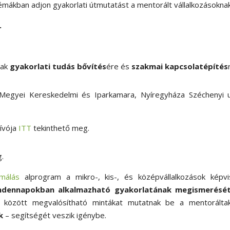
émákban adjon gyakorlati útmutatást a mentorált vállalkozásoknak
.
nak
gyakorlati tudás bővítés
ére és
szakmai kapcsolatépítés
i Kereskedelmi és Iparkamara, Nyíregyháza Széchenyi u.
ívója
ITT
tekinthető meg.
.
rmálás
alprogram a mikro-, kis-, és középvállalkozások képvis
ndennapokban alkalmazható gyakorlatának megismerésé
k között megvalósítható mintákat mutatnak be a mentoráltak
k
– segítségét veszik igénybe.