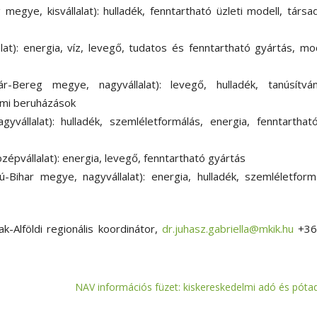
egye, kisvállalat): hulladék, fenntartható üzleti modell, társa
lat): energia, víz, levegő, tudatos és fenntartható gyártás, m
r-Bereg megye, nagyvállalat): levegő, hulladék, tanúsítván
lmi beruházások
vállalat): hulladék, szemléletformálás, energia, fenntarthat
épvállalat): energia, levegő, fenntartható gyártás
-Bihar megye, nagyvállalat): energia, hulladék, szemléletform
ak-Alföldi regionális koordinátor,
dr.juhasz.gabriella@mkik.hu
+36
NAV információs füzet: kiskereskedelmi adó és póta