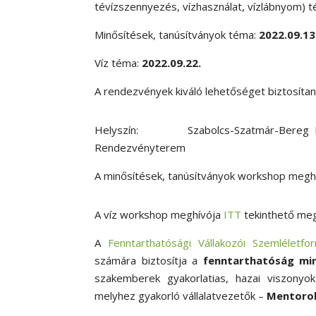
tévízszennyezés, vízhasználat, vízlábnyom) t
Minősítések, tanúsítványok téma:
2022.09.13
Víz téma:
2022.09.22.
A rendezvények kiváló lehetőséget biztosíta
Helyszín: Szabolcs-Szatmár-Bereg Megye
Rendezvényterem
A minősítések, tanúsítványok workshop megh
A víz workshop meghívója
ITT
tekinthető meg
A
Fenntarthatósági Vállakozói Szemléletfo
számára biztosítja a
fenntarthatóság mi
szakemberek gyakorlatias, hazai viszonyo
melyhez gyakorló vállalatvezetők –
Mentoro