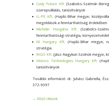
Cudy Future Kft.
(Szabolcs-Szatmár-Bereg m
szerepvállalás, tanúsítványok
IL-PE Kft
. (Hajdú-Bihar megye, középválla
megoldások a fenntarthatóság érdekében
Michelin Hungária Kft.
(Szabolcs-Szatmá
fenntarthatósági stratégia, környezetvéde
NI Hungary Kft.
(Hajdú-Bihar megye, nagy
stratégia
RIGO Kft.
(Jász-Nagykun-Szolnok megye, köz
Vitesco Technologies Hungary Kft.
(Hajdú
tanúsítványok
További információ: dr. Juhász Gabriella, Ész
372-9397
←
Előző cikkünk