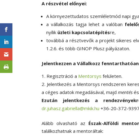
A részvétel előnyei:
A környezettudatos szemléletmód napi gyak
a vállalkozás tagja lehet a valóban
felel
nyílik
üzleti kapcsolatépítés
re,
továbbá a résztvevők a projekt sikeres e
1.2.6. és több GINOP Plusz pályázaton.
Jelentkezzen a Vállalkozz fenntarthatóa
Regisztráció a
Mentorsys
felületen.
Jelentkezés a Mentorsys rendszeren keres
a céges adatok megadásával, majd
mentés
é
Ezután jelentkezés a rendezvények
dr.juhasz.gabriella@mkik.hu
+36-20-372-939
Alább olvasható az
Észak-Alföldi mentor
találkozhatnak a mentoráltak: