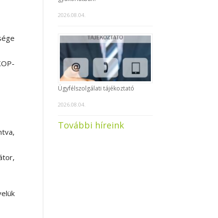
2026.08.04.
ősége
EKOP-
Ügyfélszolgálati tájékoztató
2026.08.04.
További híreink
ntva,
tor,
elük