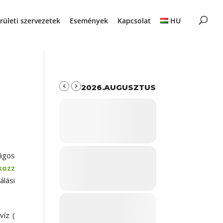
rületi szervezetek
Események
Kapcsolat
HU
2026.AUGUSZTUS
ágos
kozz
lási
víz (