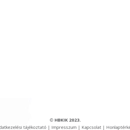
© HBKIK 2023.
datkezelési tájékoztató
|
Impresszum
|
Kapcsolat
|
Honlaptérk