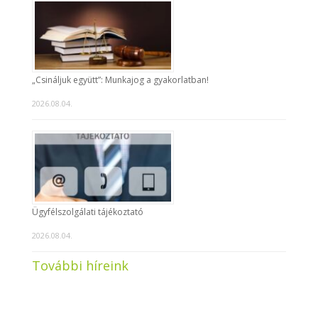
„Csináljuk együtt”: Munkajog a gyakorlatban!
2026.08.04.
Ügyfélszolgálati tájékoztató
2026.08.04.
További híreink