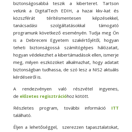
biztonságosabbá teszik a kiberteret. Tartson
velünk a DigitalTech EDIH, a hazai kkv-kat és
közszférát térítésmentesen képzésekkel,
tanácsadási szolgáltatásokkal támogató
programunk következő eseményén. Tudja meg Ön
is a Debreceni Egyetem szakértőjétől, hogyan
teheti biztonságossá számítógépes hálózatait,
hogyan védekezhet a kibertámadások ellen, ismerje
meg, milyen eszközöket alkalmazhat, hogy adatait
biztonságban tudhassa, de szó lesz a NIS2 aktuális
kérdéseiről is.
A rendezvényen való részvétel ingyenes,
de
előzetes regisztráció
hoz kötött.
Részletes program, további információ
ITT
található.
Éljen a lehetőséggel, szerezzen tapasztalatokat,