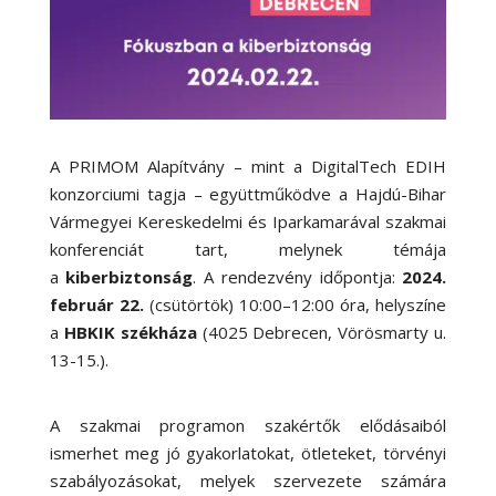
A PRIMOM Alapítvány – mint a DigitalTech EDIH
konzorciumi tagja – együttműködve a Hajdú-Bihar
Vármegyei Kereskedelmi és Iparkamarával szakmai
konferenciát tart, melynek témája
a
kiberbiztonság
. A rendezvény időpontja:
2024.
február 22.
(csütörtök) 10:00–12:00 óra, helyszíne
a
HBKIK székháza
(4025 Debrecen, Vörösmarty u.
13-15.).
A szakmai programon szakértők elődásaiból
ismerhet meg jó gyakorlatokat, ötleteket, törvényi
szabályozásokat, melyek szervezete számára