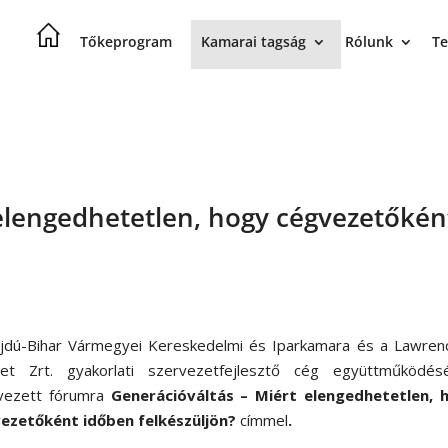
Tőkeprogram
Kamarai tagság
Rólunk
Te
 elengedhetetlen, hogy cégvezetőkén
jdú-Bihar Vármegyei Kereskedelmi és Iparkamara és a Lawren
et Zrt. gyakorlati szervezetfejlesztő cég együttműködés
vezett fórumra
Generációváltás – Miért elengedhetetlen, 
ezetőként időben felkészüljön?
címmel
.