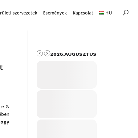
rületi szervezetek
Események
Kapcsolat
HU
2026.AUGUSZTUS
t
ce &
ében
hogy