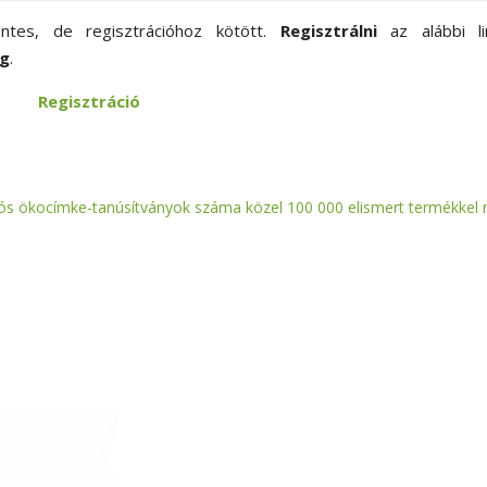
tes, de regisztrációhoz kötött.
Regisztrálni
az alábbi l
ig
.
Regisztráció
ós ökocímke-tanúsítványok száma közel 100 000 elismert termékkel 