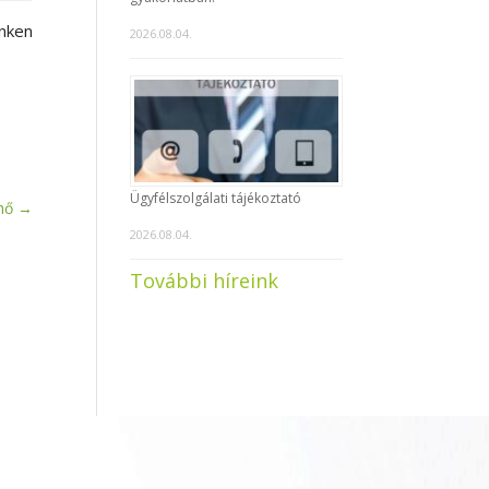
inken
2026.08.04.
Ügyfélszolgálati tájékoztató
nő
→
2026.08.04.
További híreink