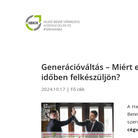
Generációváltás – Miért
időben felkészüljön?
2024.10.17
|
Fő cikk
A Ha
Benn
szer
cégv