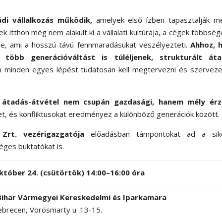
di vállalkozás működik,
amelyek első ízben tapasztalják m
ek itthon még nem alakult ki a vállalati kultúrája, a cégek többsé
ve, ami a hosszú távú fennmaradásukat veszélyezteti.
Ahhoz, 
öbb generációváltást is túléljenek, strukturált áta
n minden egyes lépést tudatosan kell megtervezni és szerveze
 átadás-átvétel nem csupán gazdasági, hanem mély érz
tet, és konfliktusokat eredményez a különböző generációk között.
rt. vezérigazgatója
előadásban támpontokat ad a sik
éges buktatókat is.
któber 24. (csütörtök) 14:00–16:00 óra
Bihar Vármegyei Kereskedelmi és Iparkamara
brecen, Vörösmarty u. 13-15.