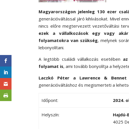
Magyarországon jelenleg 130 ezer csalá
generációváltással járó kihívásokat. Mivel enn
nincs előre megtervezett vezetőváltási ter
ezek a vállalkozások egy vagy akár t
folyamatokra van szükség
, melynek sorá
lebonyolítani.
A legtöbb családi vállalkozás esetében
az
folyamat is
, ami tovább bonyolítja a helyze
Laczkó Péter a
Lawrence & Bennet Z
generációváltáshoz és megismerteti a lehets
Időpont:
2024. o
Helyszín:
Hajdú-
4025 De