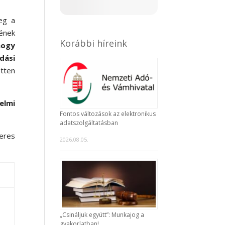
eg a
gének
Korábbi híreink
hogy
dási
tten
elmi
Fontos változások az elektronikus
adatszolgáltatásban
eres
2026.08.05.
„Csináljuk együtt”: Munkajog a
gyakorlatban!