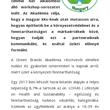
címmel hat alkalomból
álló workshop-sorozatot
indít. Az Akadémia célja,
hogy a magyar kkv-knak utat mutasson arra,
hogyan építhetik be a környezetvédelmet és a
fenntarthatóságot a márkaértékeik közé,
hogyan tudják ezt a partnereiknek
kommunikálni, és ezáltal üzleti előnnyé
formálni.
A Green Brands Akadémia résztvevői elméleti
tudást és gyakorlati ismereteket is kapnak arról,
miért üzlet a környezeti fenntarthatóság.
Egy 2017-ben készült hazai kutatás alapján a teljes
népesség 8,7%-a tartozik az ún. LOHAS ( Lifestyle
on Health and Sustainability – egészség és
fenntarthatóság tudatos vásárlók) kategóriába.
Ezeknek az ügyfeleknek az aránya a 18-39 év