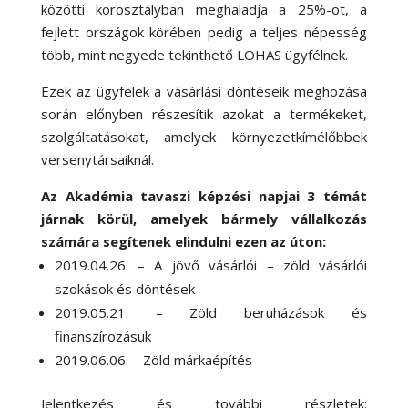
közötti korosztályban meghaladja a 25%-ot, a
fejlett országok körében pedig a teljes népesség
több, mint negyede tekinthető LOHAS ügyfélnek.
Ezek az ügyfelek a vásárlási döntéseik meghozása
során előnyben részesítik azokat a termékeket,
szolgáltatásokat, amelyek környezetkímélőbbek
versenytársaiknál.
Az Akadémia tavaszi képzési napjai 3 témát
járnak körül, amelyek bármely vállalkozás
számára segítenek elindulni ezen az úton:
2019.04.26. – A jövő vásárlói – zöld vásárlói
szokások és döntések
2019.05.21. – Zöld beruházások és
finanszírozásuk
2019.06.06. – Zöld márkaépítés
Jelentkezés és további részletek: