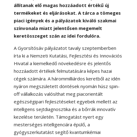
állítanak elő magas hozzáadott értékű új
termékeket és eljárásokat. A tárca a tömeges
piaci igények és a pályázatok kiváló szakmai
színvonala miatt jelentősen megemelt
keretösszeget szán az idei fordulóra.
A Gyorsítósáv pályázatot tavaly szeptemberben
írta ki a Nemzeti Kutatási, Fejlesztési és Innovációs
Hivatal a kiemelkedő növekedésre és jelentős
hozzáadott értékek felmutatására képes hazai
cégek számára. A hárommilliárdos keretből az idén
nyáron megszületett döntések nyomán húsz spin-
off vállalkozás valósíthat meg piacorientált
egészségipari fejlesztéseket egyebek mellett az
intelligens sejtdiagnosztika és a bőrrák innovatív
kezelése területén. Támogatást nyert egy
mesterséges intelligenciára épülő, a
gyógyszerkutatást segítő kvantumkémiai