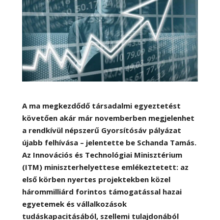
A ma megkezdődő társadalmi egyeztetést
követően akár már novemberben megjelenhet
a rendkívül népszerű Gyorsítósáv pályázat
újabb felhívása – jelentette be Schanda Tamás.
Az Innovációs és Technológiai Minisztérium
(ITM) miniszterhelyettese emlékeztetett: az
első körben nyertes projektekben közel
hárommilliárd forintos támogatással hazai
egyetemek és vállalkozások
tudáskapacitásából, szellemi tulajdonából