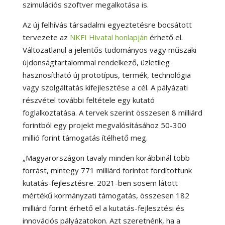
szimulációs szoftver megalkotása is.
Az új felhívás társadalmi egyeztetésre bocsátott
tervezete az
NKFI Hivatal honlapján
érhető el.
Változatlanul a jelentős tudományos vagy műszaki
újdonságtartalommal rendelkező, üzletileg
hasznosítható új prototípus, termék, technológia
vagy szolgáltatás kifejlesztése a cél. A pályázati
részvétel további feltétele egy kutató
foglalkoztatása. A tervek szerint összesen 8 milliárd
forintból egy projekt megvalósításához 50-300
millió forint támogatás ítélhető meg.
„Magyarországon tavaly minden korábbinál több
forrást, mintegy 771 milliárd forintot fordítottunk
kutatás-fejlesztésre. 2021-ben sosem látott
mértékű kormányzati támogatás, összesen 182
milliárd forint érhető el a kutatás-fejlesztési és
innovációs pályázatokon. Azt szeretnénk, ha a