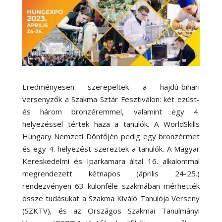
Eredményesen szerepeltek a hajdú-bihari
versenyzők a Szakma Sztár Fesztiválon: két ezüst-
és három bronzéremmel, valamint egy 4.
helyezéssel tértek haza a tanulók. A WorldSkills
Hungary Nemzeti Döntőjén pedig egy bronzérmet
és egy 4. helyezést szereztek a tanulók. A Magyar
Kereskedelmi és Iparkamara által 16. alkalommal
megrendezett kétnapos (április 24-25.)
rendezvényen 63 különféle szakmában mérhették
össze tudásukat a Szakma Kiváló Tanulója Verseny
(SZKTV), és az Országos Szakmai Tanulmányi