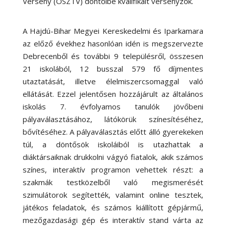
Verseny (OSZTV) döntőibe kvalifikált versenyzők.
A Hajdú-Bihar Megyei Kereskedelmi és Iparkamara
az előző évekhez hasonlóan idén is megszervezte
Debrecenből és további 9 településről, összesen
21 iskolából, 12 busszal 579 fő díjmentes
utaztatását, illetve élelmiszercsomaggal való
ellátását. Ezzel jelentősen hozzájárult az általános
iskolás 7. évfolyamos tanulók jövőbeni
pályaválasztásához, látókörük színesítéséhez,
bővítéséhez. A pályaválasztás előtt álló gyerekeken
túl, a döntősök iskoláiból is utazhattak a
diáktársaiknak drukkolni vágyó fiatalok, akik számos
színes, interaktív programon vehettek részt: a
szakmák testközelből való megismerését
szimulátorok segítették, valamint online tesztek,
játékos feladatok, és számos kiállított gépjármű,
mezőgazdasági gép és interaktív stand várta az