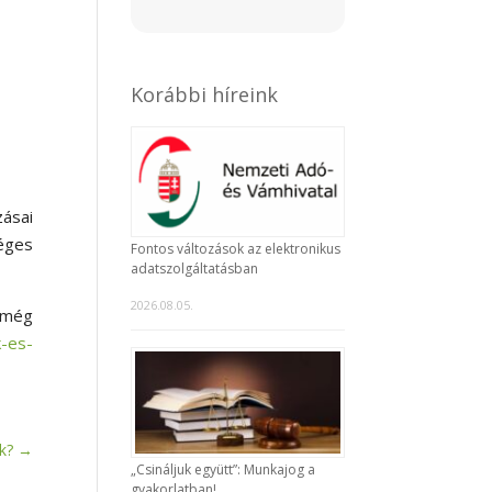
Korábbi híreink
zásai
éges
Fontos változások az elektronikus
adatszolgáltatásban
2026.08.05.
– még
k-es-
k?
→
„Csináljuk együtt”: Munkajog a
gyakorlatban!