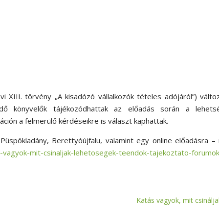
 XIII. törvény „A kisadózó vállalkozók tételes adójáról”) válto
lődő könyvelők tájékozódhattak az előadás során a lehets
táción a felmerülő kérdéseikre is választ kaphattak.
Püspökladány, Berettyóújfalu, valamint egy online előadásra 
as-vagyok-mit-csinaljak-lehetosegek-teendok-tajekoztato-forumo
Katás vagyok, mit csinálja