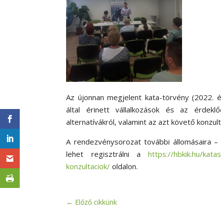
Az újonnan megjelent kata-törvény (2022. évi
által érinett vállalkozások és az érdek
alternatívákról, valamint az azt követő konzul
A rendezvénysorozat további állomásaira – 
lehet regisztrálni a
https://hbkik.hu/kat
konzultaciok/
oldalon.
←
Előző cikkünk