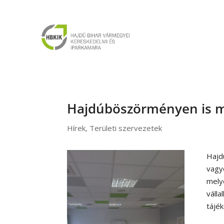
Hajdúböszörményen is m
Hírek
,
Területi szervezetek
Hajd
vagy
mely
váll
tájék