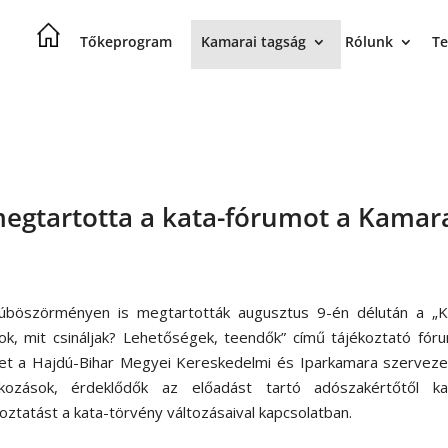
Tőkeprogram
Kamarai tagság
Rólunk
Te
egtartotta a kata-fórumot a Kamar
úböszörményen is megtartották augusztus 9-én délután a „K
ok, mit csináljak? Lehetőségek, teendők” című tájékoztató fór
et a Hajdú-Bihar Megyei Kereskedelmi és Iparkamara szervezet
alkozások, érdeklődők az előadást tartó adószakértőtől ka
oztatást a kata-törvény változásaival kapcsolatban.