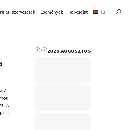
rületi szervezetek
Események
Kapcsolat
HU
2026.AUGUSZTUS
a
atás
umot,
t. A
ptak